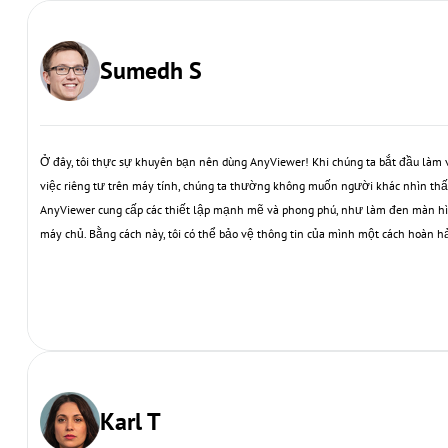
Sumedh S
Ở đây, tôi thực sự khuyên bạn nên dùng AnyViewer! Khi chúng ta bắt đầu làm 
việc riêng tư trên máy tính, chúng ta thường không muốn người khác nhìn th
AnyViewer cung cấp các thiết lập mạnh mẽ và phong phú, như làm đen màn hì
máy chủ. Bằng cách này, tôi có thể bảo vệ thông tin của mình một cách hoàn h
Karl T