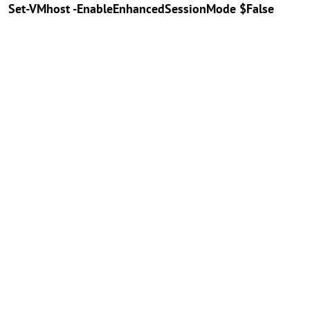
Set-VMhost -EnableEnhancedSessionMode $False