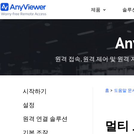
제품
솔루
개인용
A
어디서나 PC/Mac/휴
트북과 게이밍 PC에 
원격 접속, 원격 제어 및 원격 
시작하기
홈
>
도움말 문
설정
원격 연결 솔루션
멀티 
기본 조작