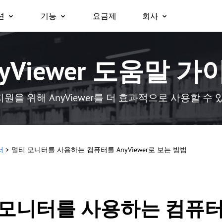
션
기능
요금제
회사
회사 소개
원격 데스크톱
무인 원격 액세스
비즈니스용
지원
플랫폼
nyViewer 도움말 가
즉시 원격 데스크톱에 접속
승인 없이 원격 장치에 접속.
파트너
Windows용
보안
대폰으로 업무용 노
팀, 조직 및 기업을 위한 올인원 보
macOS용
원격 액세스
화면 미러링
왜 AnyViewer인가
무료로 원격 접속
안 원격 근무 및 원격 지원 솔루션
iOS용
어디서나 내 컴퓨터에 접속
장치 간 화면을 무선으로 미러링.
지원을 위해 AnyViewer를 더 효과적으로 사용할 
Android용
원격 지원
파일 전송
원격으로 고객 IT 지원 제공
장치 간 파일을 빠르게 이동.
원격 근무
프라이버시 모드
서
>
멀티 모니터를 사용하는 컴퓨터를 AnyViewer로 보는 방법
사무실처럼 원격으로 업무 수행
검은 화면으로 보이지 않는 원격 접속.
원격 게이밍
스크린 월
어디서나 게임에 접속
여러 화면을 동시에 모니터링.
모니터를 사용하는 컴퓨터를 
글로벌 원격 제어
역할 권한 관리
해외 서버를 손쉽게 제어
유연한 권한으로 사용자 액세스 관리.