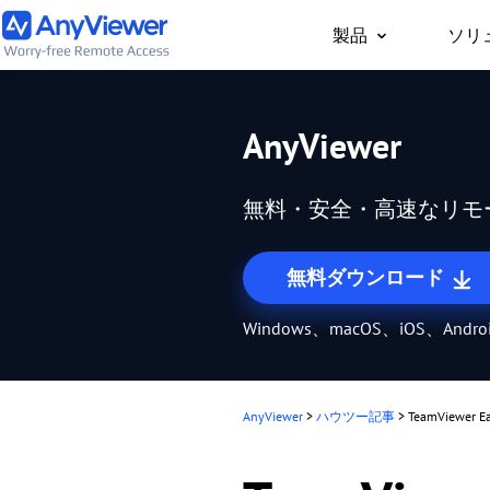
製品
ソリ
個人向け
AnyViewer
どこからでもPC/Mac
事用PCやゲーム用PC
無料・安全・高速なリモ
セス
無料ダウンロード
Windows、macOS、iOS、Andr
AnyViewer
>
ハウツー記事
>
TeamView