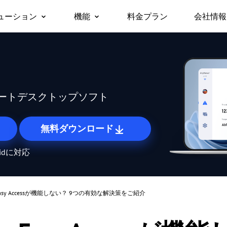
ューション
機能
料金プラン
会社情報
会社
リモートデスクトップ
無人リモートアクセス
ビジネス向け
サポ
対応デバイス
リモートデスクトップに即時アクセス
許可なしでリモートデバイスにアクセス
パー
Windows版
セキ
/スマホから仕
チームや企業でのテレワークや
macOS版
リモートアクセス
画面ミラーリング
Any
に無料でアク
ITサポートを、安全かつ一括で
iOS版
どこからでも自分のPCに接続
デバイス間でワイヤレスに画面を共有
ートデスクトップソフト
管理
Android版
リモートサポート
ファイル転送
遠隔でお客様のITトラブルを解決
デバイス間でファイルを高速転送
無料ダウンロード
リモートワーク
プライバシーモード
oidに対応
オフィスと同じようにリモートで働く
画面を黒くしてリモート操作を隠す
リモートゲーム
画面の壁
どこからでもゲームをプレイ
たくさんの画面を一度にまとめて管理
er Easy Accessが機能しない？ 9つの有効な解決策をご紹介
海外リモート操作
ロール権限管理
海外にあるサーバーもスムーズに操作
柔軟な権限設定でユーザー管理を効率化