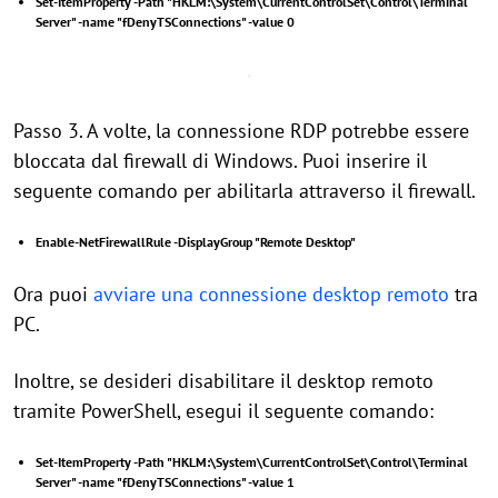
Set-ItemProperty -Path "HKLM:\System\CurrentControlSet\Control\Terminal
Server" -name "fDenyTSConnections" -value 0
Passo 3. A volte, la connessione RDP potrebbe essere
bloccata dal firewall di Windows. Puoi inserire il
seguente comando per abilitarla attraverso il firewall.
Enable-NetFirewallRule -DisplayGroup "Remote Desktop"
Ora puoi
avviare una connessione desktop remoto
tra
PC.
Inoltre, se desideri disabilitare il desktop remoto
tramite PowerShell, esegui il seguente comando:
Set-ItemProperty -Path "HKLM:\System\CurrentControlSet\Control\Terminal
Server" -name "fDenyTSConnections" -value 1