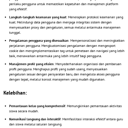
perilaku pengguna untuk memastikan kepatuhan dan manajemen platform
yang efektif.
Langkah-langkah keamanan yang kuat
: Menerapkan protokol keamanan yang
kuat. Melindungi data pengguna dan menjaga integritas sistem dengan
menyesuaikan proxy dan pengaturan, semua melalui antarmuka manajemen
tunggal.
Pengalaman pengguna yang disesuaikan
: Mempersonalisasi dan meningkatkan
perjalanan pengguna. Mengkustomisasi pengalaman dengan mengexport
cookie dan mengimplementasikan tag untuk pemetaan dan navigasi yang lebih
baik, menawarkan antarmuka yang lebih intuitif bagi pengguna.
Manajemen profil yang efisien
: Menyederhanakan organisasi dan pembaruan
profil pengguna. Menghapus profil yang sudah usang, menyesuaikan
pengaturan sesuai dengan persyaratan baru, dan mengelola akses pengguna
dengan tepat, melalui konsol manajemen yang mudah digunakan.
Kelebihan:
Pemantauan kelas yang komprehensif
: Memungkinkan pemantauan aktivitas
siswa secara mudah.
Komunikasi langsung dan interaktif
: Memfasilitasi interaksi efektif antara guru
dan siswa melalui saluran langsung.