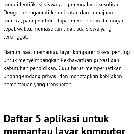
mengidentifikasi siswa yang mengalami kesulitan.
Dengan mengamati keterlibatan dan kemajuan
mereka, para pendidik dapat memberikan dukungan
tepat waktu, memastikan tidak ada siswa yang
tertinggal.
Namun, saat memantau layar komputer siswa, penting
untuk menyeimbangkan kekhawatiran privasi dan
kebutuhan pendidikan. Guru harus memperhatikan
undang-undang privasi dan menetapkan kebijakan
pemantauan yang transparan.
Daftar 5 aplikasi untuk
memantau layar komputer