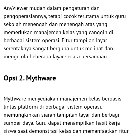
AnyViewer mudah dalam pengaturan dan
pengoperasiannya, tetapi cocok terutama untuk guru
sekolah menengah dan menengah atas yang
memerlukan manajemen kelas yang canggih di
berbagai sistem operasi. Fitur tampilan layar
serentaknya sangat berguna untuk melihat dan
mengelola beberapa layar secara bersamaan.
Opsi 2. Mythware
Mythware menyediakan manajemen kelas berbasis
lintas platform di berbagai sistem operasi,
memungkinkan siaran tampilan layar dan berbagi
sumber daya. Guru dapat menampilkan hasil kerja
siswa saat demonstrasi kelas dan memanfaatkan fitur