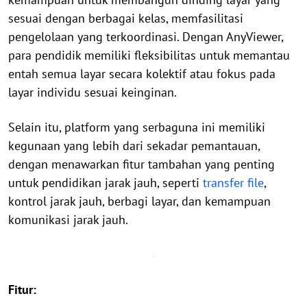
sesuai dengan berbagai kelas, memfasilitasi
pengelolaan yang terkoordinasi. Dengan AnyViewer,
para pendidik memiliki fleksibilitas untuk memantau
entah semua layar secara kolektif atau fokus pada
layar individu sesuai keinginan.
Selain itu, platform yang serbaguna ini memiliki
kegunaan yang lebih dari sekadar pemantauan,
dengan menawarkan fitur tambahan yang penting
untuk pendidikan jarak jauh, seperti
transfer file
,
kontrol jarak jauh, berbagi layar, dan kemampuan
komunikasi jarak jauh.
Fitur: