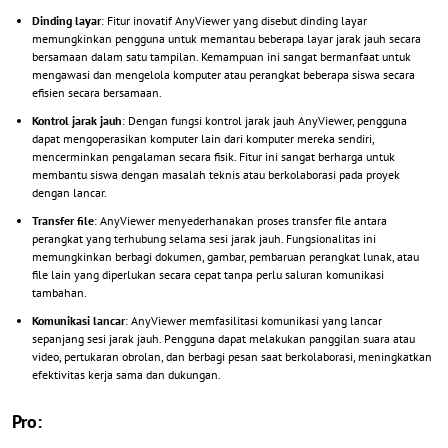
Dinding layar
: Fitur inovatif AnyViewer yang disebut dinding layar
memungkinkan pengguna untuk memantau beberapa layar jarak jauh secara
bersamaan dalam satu tampilan. Kemampuan ini sangat bermanfaat untuk
mengawasi dan mengelola komputer atau perangkat beberapa siswa secara
efisien secara bersamaan.
Kontrol jarak jauh
: Dengan fungsi kontrol jarak jauh AnyViewer, pengguna
dapat mengoperasikan komputer lain dari komputer mereka sendiri,
mencerminkan pengalaman secara fisik. Fitur ini sangat berharga untuk
membantu siswa dengan masalah teknis atau berkolaborasi pada proyek
dengan lancar.
Transfer file
: AnyViewer menyederhanakan proses transfer file antara
perangkat yang terhubung selama sesi jarak jauh. Fungsionalitas ini
memungkinkan berbagi dokumen, gambar, pembaruan perangkat lunak, atau
file lain yang diperlukan secara cepat tanpa perlu saluran komunikasi
tambahan.
Komunikasi lancar
: AnyViewer memfasilitasi komunikasi yang lancar
sepanjang sesi jarak jauh. Pengguna dapat melakukan panggilan suara atau
video, pertukaran obrolan, dan berbagi pesan saat berkolaborasi, meningkatkan
efektivitas kerja sama dan dukungan.
Pro: