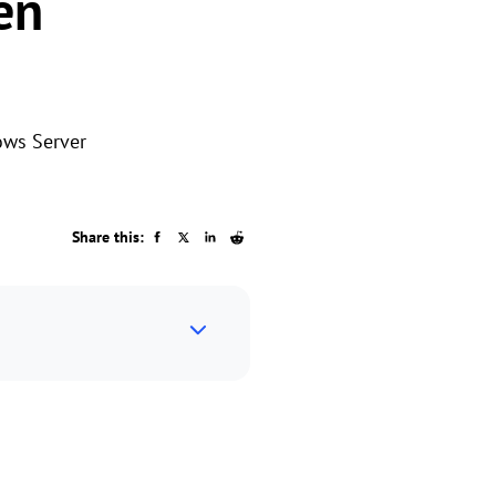
en
os
ows Server
Share this: