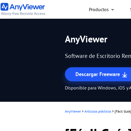
Productos
Individual
AnyViewer
Accede al ordenador port
al ordenador para juego
Software de Escritorio Rem
Mac o un teléfono desde
forma gratuita
Descargar Freeware
Disponible para Windows, iOS y 
AnyViewer
>
Artículos prácticos
>
[Fácil Guí