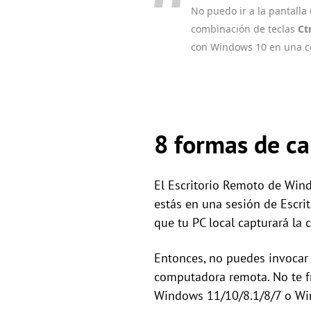
No puedo ir a la pantalla
combinación de teclas
Ct
con Windows 10 en una co
8 formas de ca
El Escritorio Remoto de Win
estás en una sesión de Escr
que tu PC local capturará la 
Entonces, no puedes invocar
computadora remota. No te fr
Windows 11/10/8.1/8/7 o W