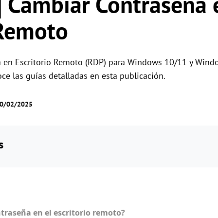
a] Cambiar Contraseña 
Gestión de permisos por roles
Gestiona el acceso de los usuarios con permis
Control remoto global
 Remoto
flexibles.
Controla servidores en el extranjero sin
esfuerzo
 en Escritorio Remoto (RDP) para Windows 10/11 y Wind
 las guías detalladas en esta publicación.
10/02/2025
s
raseña en el escritorio remoto?