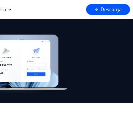
Descarga
esa
uiénes somos
oporta
ocios
eguridad
Por qué AnyViewer?
.