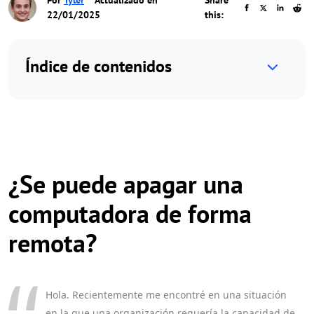
Por
Tyler
Actualizado en
Share
22/01/2025
this:
Índice de contenidos
¿Se puede apagar una
computadora de forma
remota?
Hola. Recientemente me encontré en una situación
en la que una organización requería la capacidad de