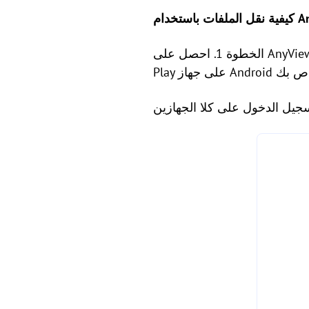
AnyView:
الخطوة 1. احصل على AnyViewer لنظام Windows على جهاز الكمبيوتر الخاص بك وتطبيق AnyViewer من متجر Google