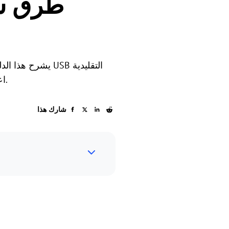
إلى نقل الملفات عن بُعد عالي السرعة باستخدام AnyViewer، اعثر على الحل الأمثل لاحتياجاتك.
شارك هذا