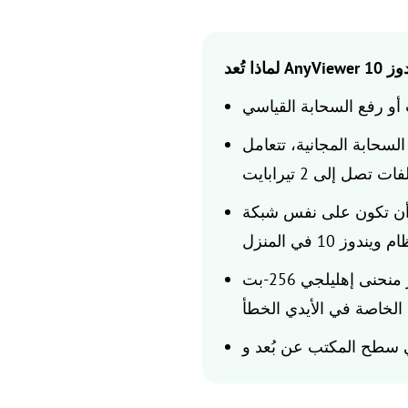
ية، تتعامل AnyViewer بسهولة مع
 نفس شبكة Wi-Fi. يمكنك إرسال الملفات من هاتفك
: جميع عمليات النقل محمية بتشفير منحنى إهليلجي 256-بت (ECC)، مما يضمن عدم وقوع
ي سطح المكتب عن بُعد و