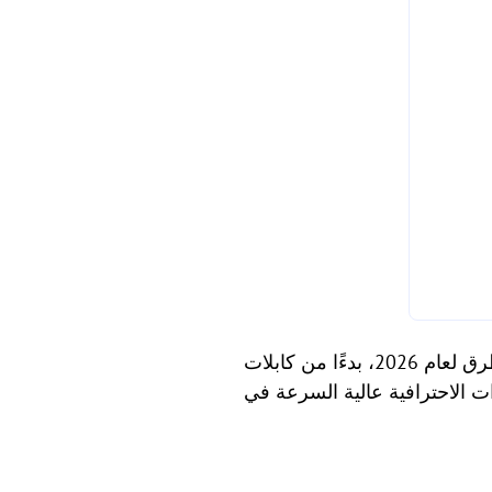
سواء كنت تنقل صورة واحدة أو فيديو بحجم 10 جيجابايت، يغطي هذا الدليل أفضل الطرق لعام 2026، بدءًا من كابلات USB