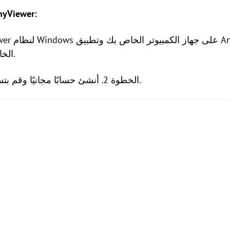
كيفية نقل الملفات باستخدام er
Play على جهاز Android الخاص بك.
الخطوة 2. أنشئ حسابًا مجانيًا وقم بتسجيل الدخول على كلا الجهازين.