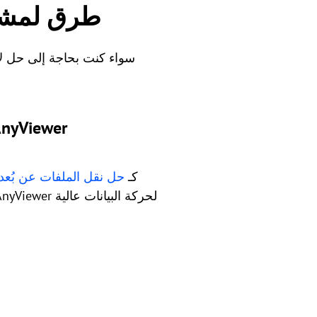
4 طرق لمشا
سواء كنت بحاجة إلى حل ل
الطريقة 1: نقل الملفات الاحترافي عالي السرعة والوصول
عندما تحتاج إلى مشاركة الملفات من هاتف أندرويد مع ويندوز 10 دون قيود، تبرز AnyViewer كـ
حل نقل الملفات عن بُعد