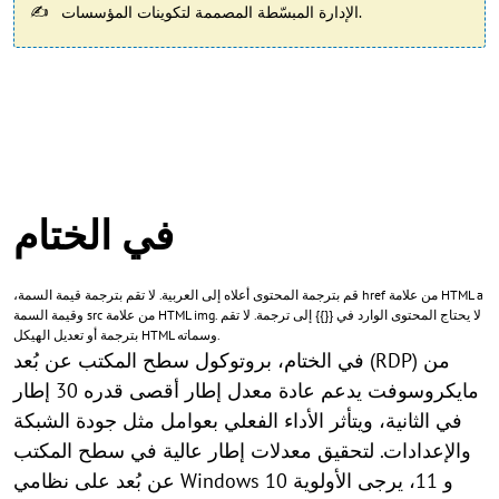
الإدارة المبسّطة المصممة لتكوينات المؤسسات.
في الختام
،قم بترجمة المحتوى أعلاه إلى العربية. لا تقم بترجمة قيمة السمة href من علامة HTML a
وقيمة السمة src من علامة HTML img. لا يحتاج المحتوى الوارد في {{}} إلى ترجمة. لا تقم
بترجمة أو تعديل الهيكل HTML وسماته.
في الختام، بروتوكول سطح المكتب عن بُعد (RDP) من
مايكروسوفت يدعم عادة معدل إطار أقصى قدره 30 إطار
في الثانية، ويتأثر الأداء الفعلي بعوامل مثل جودة الشبكة
والإعدادات. لتحقيق معدلات إطار عالية في سطح المكتب
عن بُعد على نظامي Windows 10 و 11، يرجى الأولوية