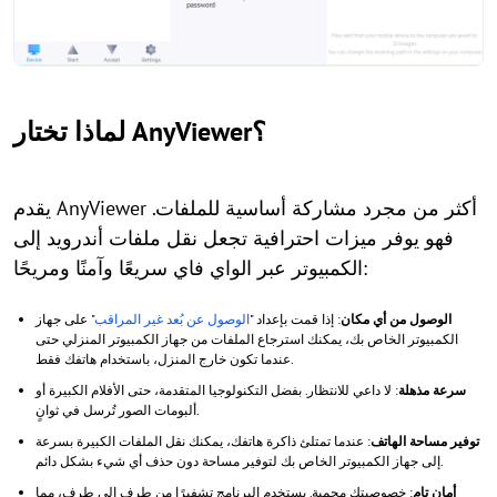
لماذا تختار AnyViewer؟
يقدم AnyViewer أكثر من مجرد مشاركة أساسية للملفات.
فهو يوفر ميزات احترافية تجعل نقل ملفات أندرويد إلى
الكمبيوتر عبر الواي فاي سريعًا وآمنًا ومريحًا:
الوصول من أي مكان
: إذا قمت بإعداد "
الوصول عن بُعد غير المراقب
" على جهاز
الكمبيوتر الخاص بك، يمكنك استرجاع الملفات من جهاز الكمبيوتر المنزلي حتى
عندما تكون خارج المنزل، باستخدام هاتفك فقط.
سرعة مذهلة
: لا داعي للانتظار. بفضل التكنولوجيا المتقدمة، حتى الأفلام الكبيرة أو
ألبومات الصور تُرسل في ثوانٍ.
توفير مساحة الهاتف
: عندما تمتلئ ذاكرة هاتفك، يمكنك نقل الملفات الكبيرة بسرعة
إلى جهاز الكمبيوتر الخاص بك لتوفير مساحة دون حذف أي شيء بشكل دائم.
أمان تام
: خصوصيتك محمية. يستخدم البرنامج تشفيرًا من طرف إلى طرف، مما