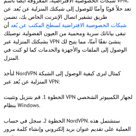
شبكات الخصوصية الافتراضية، المعروفة أيضًا باسم VPN،
تعد حلاً قويًا وآمنًا للوصول إلى شبكتك المنزلية عن بُعد. عن
طريق تشفير اتصال الإنترنت الخاص بك، تضمن
شبكات الخصوصية الافتراضية لسطح المكتب عن بُعد
أن
تبقى بياناتك سرية ومحمية من العيون الفضولية. توصيلك
بشبكتك المنزلية عبر VPN ينشئ نفقًا آمنًا، مما يتيح لك
الوصول إلى الملفات والأجهزة والخدمات كما لو كنت في
المنزل.
لنأخذ NordVPN كمثال لنرى كيفية الوصول إلى الشبكة
المنزلية عن بُعد عبر VPN:
الخطوة 1. قم بتنزيل وتثبيت VPN لجهاز الكمبيوتر الشخصي
بنظام Windows.
الخطوة 2. سجل في حساب NordVPN. ستشتمل هذه
العملية على تقديم عنوان بريد إلكتروني وإنشاء كلمة مرور