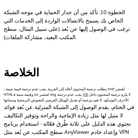
الخطوة 10. تأكد من أن جدار الحماية في موجه الشبكة
الخاص بك يسمح بالاتصالات الواردة إلى الخدمات التي
ترغب في الوصول إليها عن بُعد (على سبيل المثال، سطح
المكتب البعيد، مشاركة الملفات).
الخلاصة
، يتطلب ترجمة المحتوى أعلاه إلى العربية. يجب عدم ترجمة قيمة سمة href لعنصر
HTML a وقيمة سمة src لعنصر img. لا يلزم ترجمة المحتوى داخل {{}}. يجب عدم ترجمة
الأحرف اليونيكود. لا تقم بترجمة أو تعديل الهيكل العرضي للنصوص البرمجية وسماتها.
في الختام، يقدم الوصول إلى الشبكة المنزلية عن بُعد فوائد
لا مثيل لها مثل زيادة الإنتاجية والراحة وتوفير التكاليف.
تحتوي هذه الدليل على ثلاثة طُرق فعّالة - استخدام برنامج
سطح المكتب عن بُعد مثل AnyViewer وإعداد خادم VPN