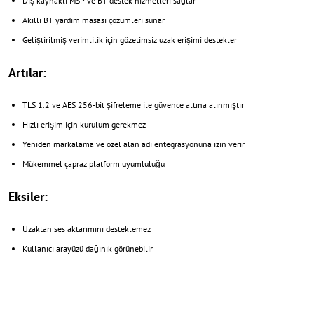
Dış kaynaklı MSP ve BT destek hizmetleri sağlar
Akıllı BT yardım masası çözümleri sunar
Geliştirilmiş verimlilik için gözetimsiz uzak erişimi destekler
Artılar:
TLS 1.2 ve AES 256-bit şifreleme ile güvence altına alınmıştır
Hızlı erişim için kurulum gerekmez
Yeniden markalama ve özel alan adı entegrasyonuna izin verir
Mükemmel çapraz platform uyumluluğu
Eksiler:
Uzaktan ses aktarımını desteklemez
Kullanıcı arayüzü dağınık görünebilir