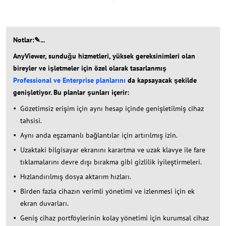
Notlar:✎...
AnyViewer, sunduğu hizmetleri, yüksek gereksinimleri olan
bireyler ve işletmeler için özel olarak tasarlanmış
Professional ve Enterprise planlarını
da kapsayacak şekilde
genişletiyor. Bu planlar şunları içerir:
Gözetimsiz erişim için aynı hesap içinde genişletilmiş cihaz
tahsisi.
Aynı anda eşzamanlı bağlantılar için artırılmış izin.
Uzaktaki bilgisayar ekranını karartma ve uzak klavye ile fare
tıklamalarını devre dışı bırakma gibi gizlilik iyileştirmeleri.
Hızlandırılmış dosya aktarım hızları.
Birden fazla cihazın verimli yönetimi ve izlenmesi için ek
ekran duvarları.
Geniş cihaz portföylerinin kolay yönetimi için kurumsal cihaz