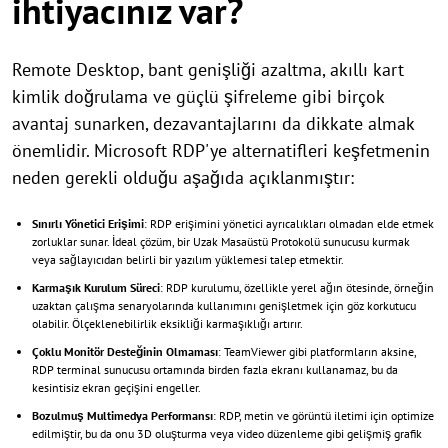
ihtiyacınız var?
Remote Desktop, bant genişliği azaltma, akıllı kart
kimlik doğrulama ve güçlü şifreleme gibi birçok
avantaj sunarken, dezavantajlarını da dikkate almak
önemlidir. Microsoft RDP'ye alternatifleri keşfetmenin
neden gerekli olduğu aşağıda açıklanmıştır:
Sınırlı Yönetici Erişimi
: RDP erişimini yönetici ayrıcalıkları olmadan elde etmek
zorluklar sunar. İdeal çözüm, bir Uzak Masaüstü Protokolü sunucusu kurmak
veya sağlayıcıdan belirli bir yazılım yüklemesi talep etmektir.
Karmaşık Kurulum Süreci
: RDP kurulumu, özellikle yerel ağın ötesinde, örneğin
uzaktan çalışma senaryolarında kullanımını genişletmek için göz korkutucu
olabilir. Ölçeklenebilirlik eksikliği karmaşıklığı artırır.
Çoklu Monitör Desteğinin Olmaması
: TeamViewer gibi platformların aksine,
RDP terminal sunucusu ortamında birden fazla ekranı kullanamaz, bu da
kesintisiz ekran geçişini engeller.
Bozulmuş Multimedya Performansı
: RDP, metin ve görüntü iletimi için optimize
edilmiştir, bu da onu 3D oluşturma veya video düzenleme gibi gelişmiş grafik