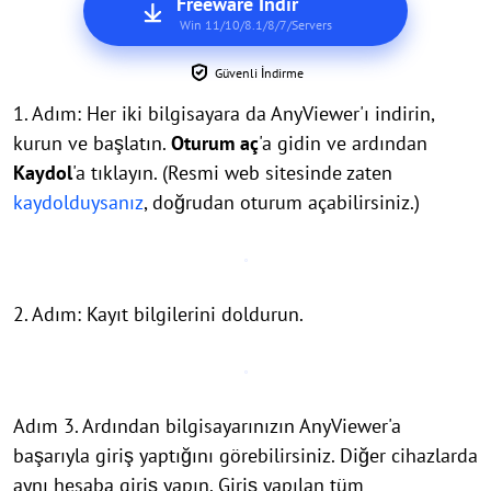
Freeware İndir
Win 11/10/8.1/8/7/Servers
Güvenli İndirme
1. Adım: Her iki bilgisayara da AnyViewer'ı indirin,
kurun ve başlatın.
Oturum aç
'a gidin ve ardından
Kaydol
'a tıklayın. (Resmi web sitesinde zaten
kaydolduysanız
, doğrudan oturum açabilirsiniz.)
2. Adım: Kayıt bilgilerini doldurun.
Adım 3. Ardından bilgisayarınızın AnyViewer'a
başarıyla giriş yaptığını görebilirsiniz. Diğer cihazlarda
aynı hesaba giriş yapın. Giriş yapılan tüm