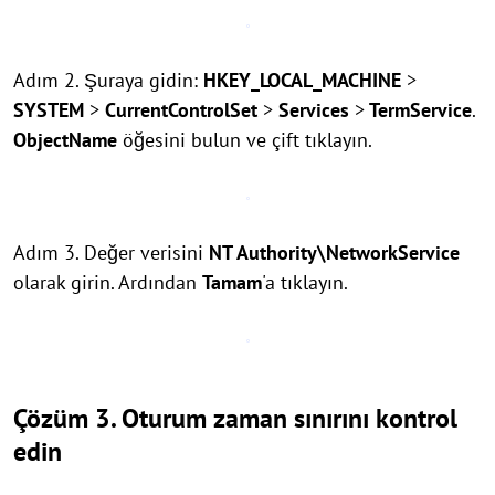
Adım 2. Şuraya gidin:
HKEY_LOCAL_MACHINE
>
SYSTEM
>
CurrentControlSet
>
Services
>
TermService
.
ObjectName
öğesini bulun ve çift tıklayın.
Adım 3. Değer verisini
NT Authority\NetworkService
olarak girin. Ardından
Tamam
'a tıklayın.
Çözüm 3. Oturum zaman sınırını kontrol
edin