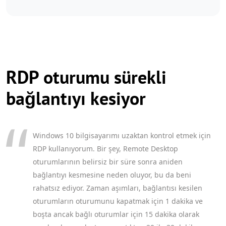
RDP oturumu sürekli
bağlantıyı kesiyor
Windows 10 bilgisayarımı uzaktan kontrol etmek için
RDP kullanıyorum. Bir şey, Remote Desktop
oturumlarının belirsiz bir süre sonra aniden
bağlantıyı kesmesine neden oluyor, bu da beni
rahatsız ediyor. Zaman aşımları, bağlantısı kesilen
oturumların oturumunu kapatmak için 1 dakika ve
boşta ancak bağlı oturumlar için 15 dakika olarak