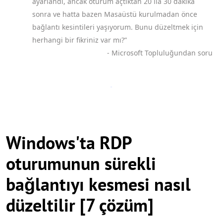
ayarlandı, ancak oturum açtıktan 20 ila 30 dakika
sonra ve hatta bazen Masaüstü kurulmadan önce
bağlantı kesintileri yaşıyorum. Bunu düzeltmek için
herhangi bir fikriniz var mı?”
- Microsoft Topluluğundan soru
Windows'ta RDP
oturumunun sürekli
bağlantıyı kesmesi nasıl
düzeltilir [7 çözüm]