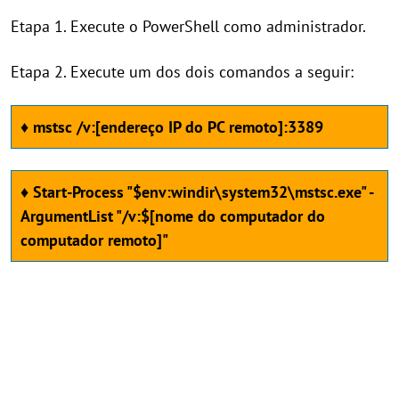
Etapa 1. Execute o PowerShell como administrador.
Etapa 2. Execute um dos dois comandos a seguir:
♦ mstsc /v:[endereço IP do PC remoto]:3389
♦ Start-Process "$env:windir\system32\mstsc.exe" -
ArgumentList "/v:$[nome do computador do
computador remoto]"