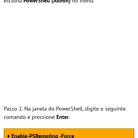
escolha
PowerShell (Admin)
no menu.
Passo 2. Na janela do PowerShell, digite o seguinte
comando e pressione
Enter
.
♦ Enable-PSRemoting -Force