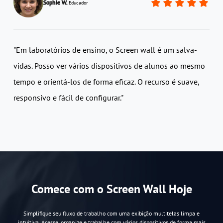
Sophie W.
Educador
"Em laboratórios de ensino, o Screen wall é um salva-
vidas. Posso ver vários dispositivos de alunos ao mesmo
tempo e orientá-los de forma eficaz. O recurso é suave,
responsivo e fácil de configurar."
AnyView
Fluxo de Trabalho
Zero atrito: Monitora todos os dis
Operacional
Consciência da
Visão "Central de Comando": Sup
Informação
Comece com o Screen Wall Hoje
Organização de
Estruturado: Organiza PCs remotos 
Simplifique seu fluxo de trabalho com uma exibição multitelas limpa e
Dispositivos
in
intuitiva. Acesse, organize e trabalhe com vários dispositivos de forma mais