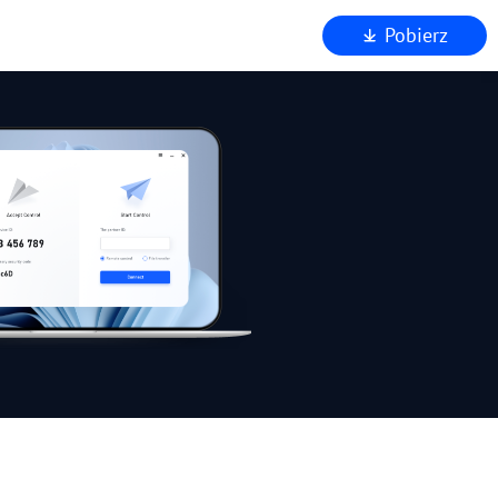
Pobierz
chniczna
eństwo
 AnyViewer
nu
nie