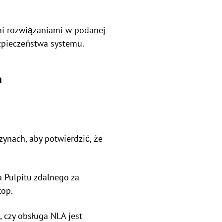
ymi rozwiązaniami w podanej
zpieczeństwa systemu.
a
ynach, aby potwierdzić, że
a Pulpitu zdalnego za
top.
 czy obsługa NLA jest