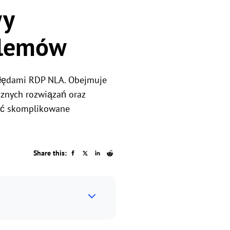
wy
blemów
błędami RDP NLA. Obejmuje
cznych rozwiązań oraz
jść skomplikowane
Share this: