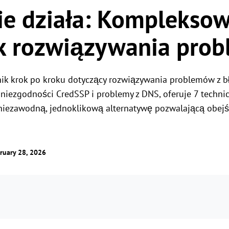
ie działa: Komplekso
Globalny pilot zdalnego
sterowania
Zarządzanie uprawnieniami do ról
Łatwe zarządzanie serwerami za granicą
Zarządzaj dostępem użytkowników dzięki
k rozwiązywania pro
elastycznym uprawnieniom
nik krok po kroku dotyczący rozwiązywania problemów z 
k niezgodności CredSSP i problemy z DNS, oferuje 7 techni
 niezawodną, jednoklikową alternatywę pozwalającą obe
ruary 28, 2026