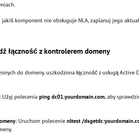
niach.
li jakiś komponent nie obsługuje NLA, zaplanuj jego aktua
dź łączność z kontrolerem domeny
onych do domeny, uszkodzona łączność z usługą Active Di
: Użyj polecenia
ping dc01.yourdomain.com
, aby sprawdz
 domeny
: Uruchom polecenie
nltest /dsgetdc:yourdomain.
meny.