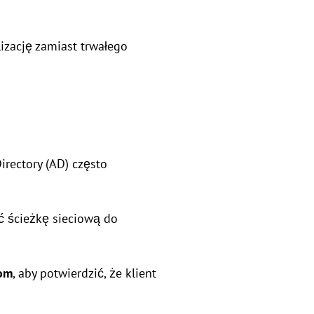
lizację zamiast trwałego
rectory (AD) często
ić ścieżkę sieciową do
com
, aby potwierdzić, że klient