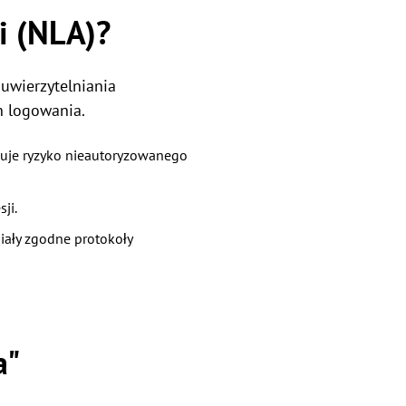
i (NLA)?
 uwierzytelniania
n logowania.
izuje ryzyko nieautoryzowanego
ji.
iały zgodne protokoły
a"