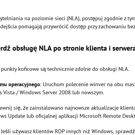
zytelniania na poziomie sieci (NLA), postępuj zgodnie z t
odejścia pomagają przywrócić dostęp przy zachowaniu be
rdź obsługę NLA po stronie klienta i serwer
a punkty końcowe są technicznie zdolne do obsługi NLA.
emu operacyjnego
: Uruchom polecenie winver na obu masz
s Vista / Windows Server 2008 lub nowszym.
ewnij się, że zainstalowano najnowsze aktualizacje klient
s Update lub oficjalnej aplikacji Microsoft Remote Desk
: Jeśli używasz klientów RDP innych niż Windows, sprawdź,