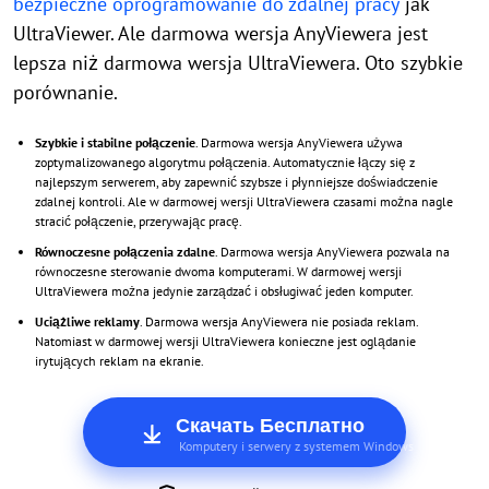
bezpieczne oprogramowanie do zdalnej pracy
jak
UltraViewer. Ale darmowa wersja AnyViewera jest
lepsza niż darmowa wersja UltraViewera. Oto szybkie
porównanie.
Szybkie i stabilne połączenie
. Darmowa wersja AnyViewera używa
zoptymalizowanego algorytmu połączenia. Automatycznie łączy się z
najlepszym serwerem, aby zapewnić szybsze i płynniejsze doświadczenie
zdalnej kontroli. Ale w darmowej wersji UltraViewera czasami można nagle
stracić połączenie, przerywając pracę.
Równoczesne połączenia zdalne
. Darmowa wersja AnyViewera pozwala na
równoczesne sterowanie dwoma komputerami. W darmowej wersji
UltraViewera można jedynie zarządzać i obsługiwać jeden komputer.
Uciążliwe reklamy
. Darmowa wersja AnyViewera nie posiada reklam.
Natomiast w darmowej wersji UltraViewera konieczne jest oglądanie
irytujących reklam na ekranie.
Скачать Бесплатно
Komputery i serwery z systemem Windows