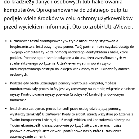
do kradzieży danych osobowych lub hakerowania
komputerów. Oprogramowanie do zdalnego pulpitu
podjęło wiele środków w celu ochrony użytkowników
przed wyciekiem informacji. Oto co zrobił UltraViewer.
UltraViewer został skonfigurowany w trybie absolutnego szyfrowania
bezpieczeństwa. Jeśli otrzymujesz pomoc, Twój partner może uzyskać dostęp do
Twojego komputera tylko za pomocą osobistego identyfikatora i hasła, które
podałeś. Poprzez ograniczenie połączenia do urządzeń zweryfikowanych w
strefie aktywnego połączenia, UltraViewer wyeliminował ryzyko
nieautoryzowanego dostępu do jakiejkolwiek osoby w celu kradzieży danych
osobowych.
Podczas gdy osoba udzielająca pomocy kontroluje komputer, możesz
monitorować cały proces, który jest wykonywany na ekranie, włącznie z ruchem
myszy. Kontrolowanie myszy pozwala Ci odzyskać kontrolę w dowolnym
momencie.
Jeśli chcesz zatrzymać proces kontroli przez osobę udzielającą pomocy,
wystarczy zamknąć UltraViewer. Kiedy to zrobią, utracą wszystkie połączenia z
Twoim komputerem i nie będą już mogli widzieć ani kontrolować niczego na
Twoim ekranie. Jeśli chcesz ponownie połączyć się z partnerem, musisz
ponownie otworzyć UltraViewer i podać nowe hasło, które UltraViewer
automatycznie zmienił.