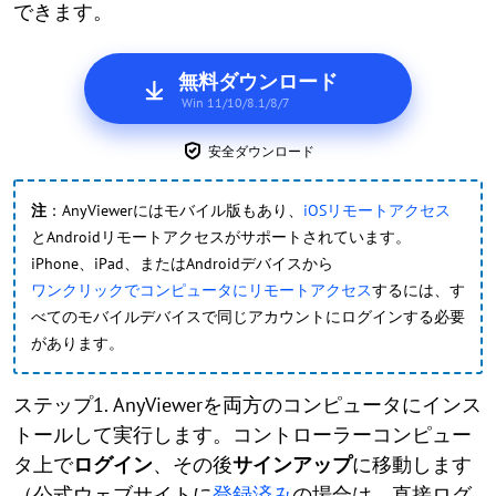
できます。
無料ダウンロード
Win 11/10/8.1/8/7
安全ダウンロード
注
：AnyViewerにはモバイル版もあり、
iOSリモートアクセス
とAndroidリモートアクセスがサポートされています。
iPhone、iPad、またはAndroidデバイスから
ワンクリックでコンピュータにリモートアクセス
するには、す
べてのモバイルデバイスで同じアカウントにログインする必要
があります。
ステップ1. AnyViewerを両方のコンピュータにインス
トールして実行します。コントローラーコンピュー
タ上で
ログイン
、その後
サインアップ
に移動します
（公式ウェブサイトに
登録済み
の場合は、直接ログ