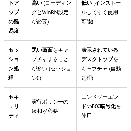
トア
高い
(コーディン
低い
(インストー
ップ
グとWinRM設定
ルしてすぐ使用
の難
が必要)
可能)
易度
セッ
黒い画面
をキャ
表示されている
ショ
プチャすること
デスクトップ
を
ン処
が多い (セッショ
キャプチャ (自動
理
ン0)
処理)
セキ
エンドツーエン
実行ポリシーの
ュリ
ドの
ECC暗号化
を
緩和が必要
ティ
使用