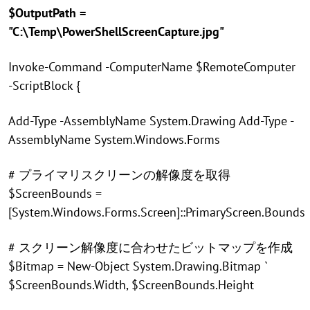
$OutputPath =
"C:\Temp\PowerShellScreenCapture.jpg"
Invoke-Command -ComputerName $RemoteComputer
-ScriptBlock {
Add-Type -AssemblyName System.Drawing Add-Type -
AssemblyName System.Windows.Forms
# プライマリスクリーンの解像度を取得
$ScreenBounds =
[System.Windows.Forms.Screen]::PrimaryScreen.Bounds
# スクリーン解像度に合わせたビットマップを作成
$Bitmap = New-Object System.Drawing.Bitmap `
$ScreenBounds.Width, $ScreenBounds.Height