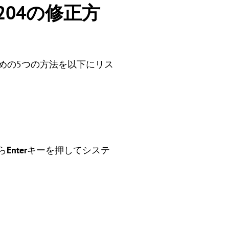
0x204の修正方
修正するための5つの方法を以下にリス
ら
Enter
キーを押してシステ