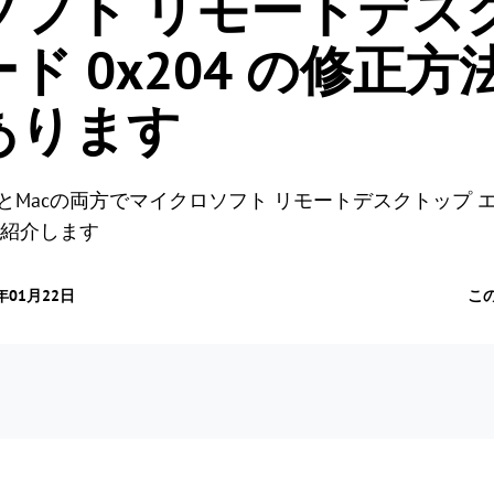
ソフト リモートデス
ド 0x204 の修正方
あります
10とMacの両方でマイクロソフト リモートデスクトップ エ
に紹介します
年01月22日
こ