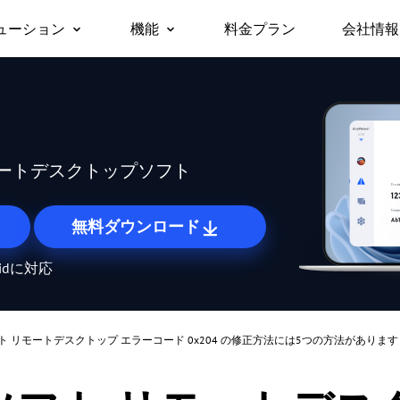
ューション
機能
料金プラン
会社情報
会社
リモートデスクトップ
無人リモートアクセス
ビジネス向け
サポ
対応デバイス
リモートデスクトップに即時アクセス
許可なしでリモートデバイスにアクセス
パー
Windows版
セキ
/スマホから仕
チームや企業でのテレワークや
macOS版
リモートアクセス
画面ミラーリング
Any
に無料でアク
ITサポートを、安全かつ一括で
iOS版
どこからでも自分のPCに接続
デバイス間でワイヤレスに画面を共有
ートデスクトップソフト
管理
Android版
リモートサポート
ファイル転送
遠隔でお客様のITトラブルを解決
デバイス間でファイルを高速転送
無料ダウンロード
リモートワーク
プライバシーモード
oidに対応
オフィスと同じようにリモートで働く
画面を黒くしてリモート操作を隠す
リモートゲーム
画面の壁
どこからでもゲームをプレイ
たくさんの画面を一度にまとめて管理
 リモートデスクトップ エラーコード 0x204 の修正方法には5つの方法があります
海外リモート操作
ロール権限管理
海外にあるサーバーもスムーズに操作
柔軟な権限設定でユーザー管理を効率化