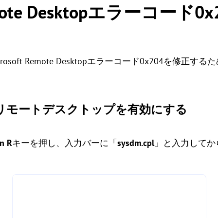
Remote Desktopエラーコード
Microsoft Remote Desktopエラーコード0x204を
wsでリモートデスクトップを有効にする
n
R
キーを押し、入力バーに「
sysdm.cpl
」と入力してか