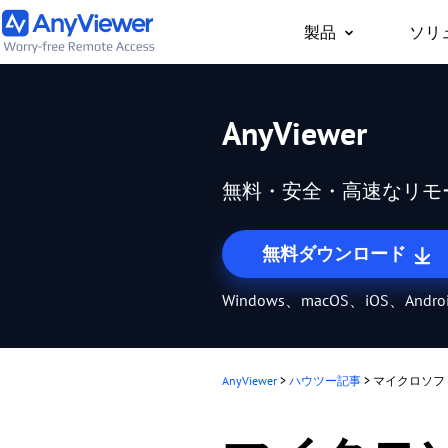
製品
ソリ
個人向け
AnyViewer
どこからでもPC/Mac
事用PCやゲーム用PC
無料・安全・高速なリモ
セス
無料ダウンロード
Windows、macOS、iOS、Andr
AnyViewer
>
ハウツー記事
>
マイクロソフト