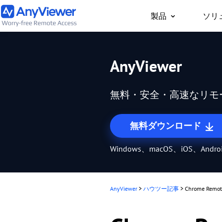
製品
ソリ
個人向け
AnyViewer
どこからでもPC/Mac
事用PCやゲーム用PC
無料・安全・高速なリモ
セス
無料ダウンロード
Windows、macOS、iOS、Andr
AnyViewer
>
ハウツー記事
>
Chrome Remo