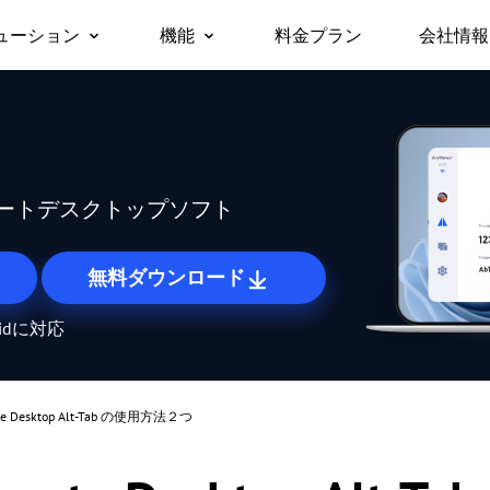
ューション
機能
料金プラン
会社情報
会社
リモートデスクトップ
無人リモートアクセス
ビジネス向け
サポ
対応デバイス
リモートデスクトップに即時アクセス
許可なしでリモートデバイスにアクセス
パー
Windows版
セキ
/スマホから仕
チームや企業でのテレワークや
macOS版
リモートアクセス
画面ミラーリング
Any
に無料でアク
ITサポートを、安全かつ一括で
iOS版
どこからでも自分のPCに接続
デバイス間でワイヤレスに画面を共有
ートデスクトップソフト
管理
Android版
リモートサポート
ファイル転送
遠隔でお客様のITトラブルを解決
デバイス間でファイルを高速転送
無料ダウンロード
リモートワーク
プライバシーモード
oidに対応
オフィスと同じようにリモートで働く
画面を黒くしてリモート操作を隠す
リモートゲーム
画面の壁
どこからでもゲームをプレイ
たくさんの画面を一度にまとめて管理
te Desktop Alt-Tab の使用方法２つ
海外リモート操作
ロール権限管理
海外にあるサーバーもスムーズに操作
柔軟な権限設定でユーザー管理を効率化