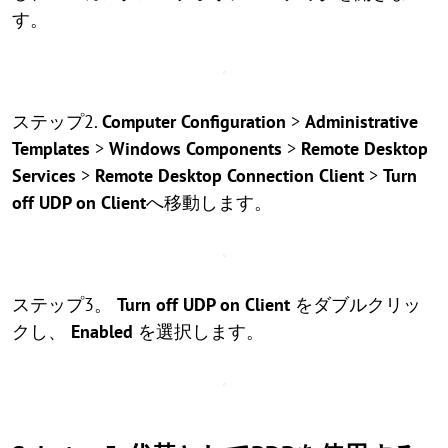
す。
ステップ2.
Computer Configuration
>
Administrative
Templates
>
Windows Components
>
Remote Desktop
Services
>
Remote Desktop Connection Client
>
Turn
off UDP on Client
へ移動します。
ステップ3。
Turn off UDP on Client
をダブルクリッ
クし、
Enabled
を選択します。