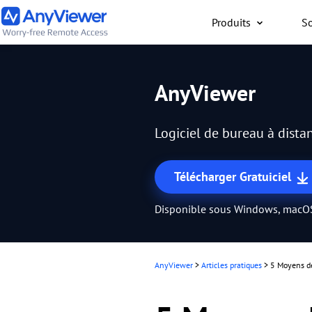
Produits
So
Particuliers
AnyViewer
Accès gratuit à votre or
travail ou de jeu depuis
Logiciel de bureau à distan
PC/Mac/mobile, où que 
Télécharger Gratuiciel
Disponible sous Windows, macOS
AnyViewer
>
Articles pratiques
>
5 Moyens de