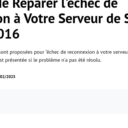
e Réparer l'échec de
Gestion des permissions des rôles
Gérer les accès des utilisateurs avec des
Contrôle à distance global
n à Votre Serveur de 
permissions flexibles.
Contrôler des serveurs à l'étranger en
toute simplicité
2016
s sont proposées pour "échec de reconnexion à votre serveu
st présentée si le problème n'a pas été résolu.
4/02/2025