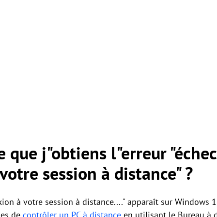
 que j"obtiens l"erreur "éche
votre session à distance" ?
xion à votre session à distance...." apparaît sur Windows 1
les de
contrôler un PC à distance
en utilisant le Bureau à 