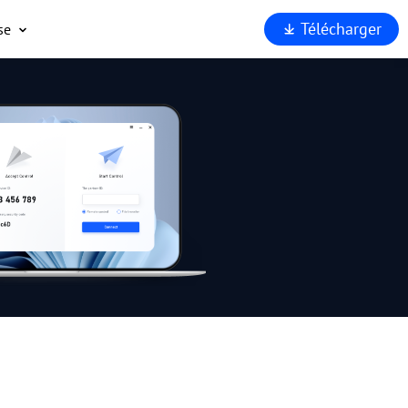
Télécharger
se
opos
port
enaires
rité
rquoi
Viewer