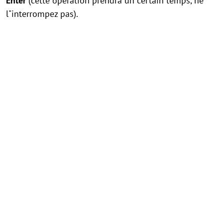
Enter
(cette opération prendra un certain temps, ne
l"interrompez pas).