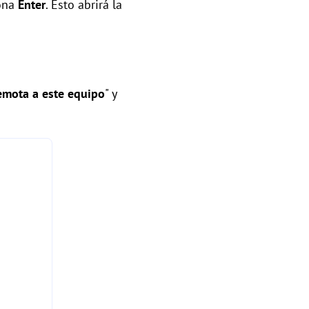
iona
Enter
. Esto abrirá la
emota a este equipo
" y