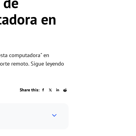
 de
os
tadora en
 esta computadora" en
orte remoto. Sigue leyendo
Share this: