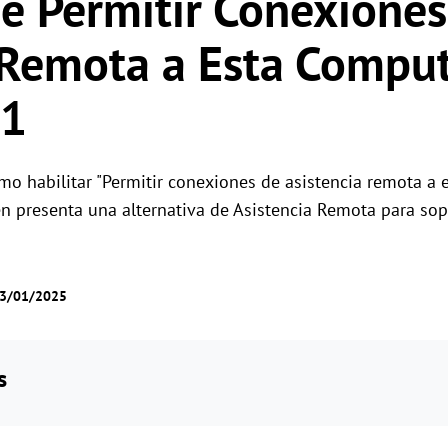
e Permitir Conexiones
Gestión de permisos por roles
Gestiona el acceso de los usuarios con permis
Control remoto global
 Remota a Esta Compu
flexibles.
Controla servidores en el extranjero sin
esfuerzo
11
mo habilitar "Permitir conexiones de asistencia remota a
 presenta una alternativa de Asistencia Remota para sop
13/01/2025
s