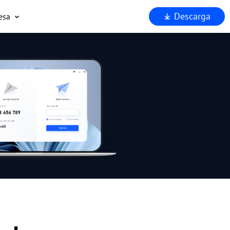
Descarga
esa
uiénes somos
oporta
ocios
eguridad
Por qué AnyViewer?
.