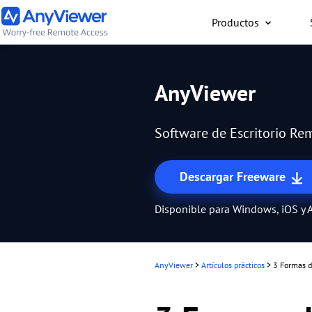
Productos
Individual
AnyViewer
Accede al ordenador port
al ordenador para juego
Software de Escritorio Rem
Mac o un teléfono desde
forma gratuita
Descargar Freeware
Disponible para Windows, iOS y 
AnyViewer
>
Artículos prácticos
>
3 Formas d