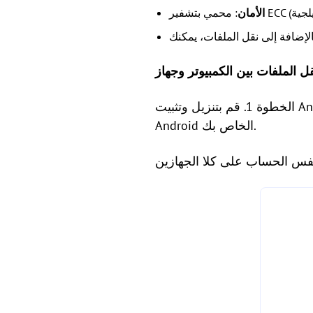
الأمان
الخطوة 1. قم بتنزيل وتثبيت AnyViewer على جهاز الكمبيوتر الذي يعمل بنظام Windows وتطبيق AnyViewer على جهاز
Android الخاص بك.