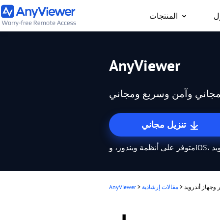
ل
المنتجات
فرد
AnyViewer
 المحمول الخاص بالعمل
ب
لعاب من جهاز الكمبيوتر
ل
مجاني وآمن وسريع ومجاني
مجانًا
ر
تنزيل مجاني
ن
iO، وأندرويد
ن
عد
 وجهاز أندرويد
>
مقالات إرشادية
>
AnyViewer
ي
ك