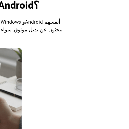
كيف يمكنني نقل الملفات بين الكمبيوتر وجهاز Android؟
يبحثون عن بديل موثوق. سواء ك