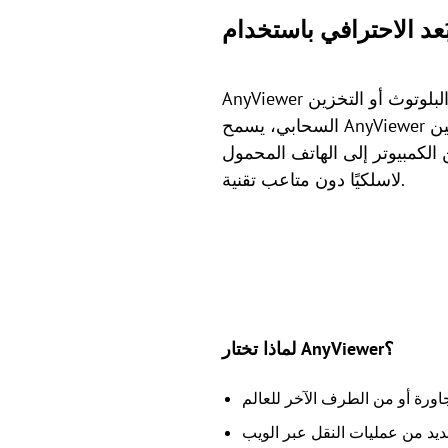
بلوتوث أو التخزين
السحابي، يسمح AnyViewer بنقل ملفات عالي السرعة ومباشر بين Android وWindows دون الحاجة إلى أن تكون الأجهزة
لكمبيوتر إلى الهاتف المحمول
لاسلكيًا دون متاعب تقنية.
لماذا تختار AnyViewer؟