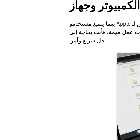
بينما يتمتع مستخدمو Apple بالنظام البيئي السلس لـ AirPlay وAirDrop، غالبًا ما يجد مستخدمو Windows وAndroid أنفسهم
دات عمل مهمة، فأنت بحاجة إلى
حل سريع وآمن.