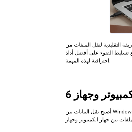
لفات من Android إلى الكمبيوتر باستخدام كابل USB، هناك عدة طرق لاسلكية لسد
ع تسليط الضوء على أفضل أداة
احترافية لهذه المهمة.
أصبح نقل البيانات بين Windows وAndroid أسهل من أي وقت مضى. سواء كنت بحاجة إلى برنامج احترافي، أو أدوات