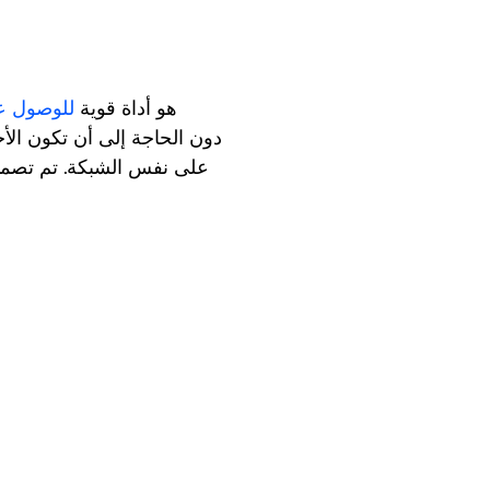
AnyViewer هو أداة قوية
للوصول عن
على نفس الشبكة. تم تصميم