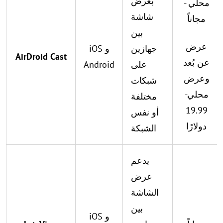
بعرض
محلي -
شاشة
مجاناً
بين
عرض
جهازين
iOS و
AirDroid Cast
عن بُعد
على
Android
وعرض
شبكات
محلي-
مختلفة
19.99
أو نفس
دولارًا
الشبكة
يدعم
عرض
الشاشة
بين
iOS و