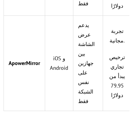
فقط
دولارًا
يدعم
تجربة
عرض
مجانية.
الشاشة
بين
ترخيص
iOS و
جهازين
ApowerMirror
تجاري
Android
على
يبدأ من
نفس
79.95
الشبكة
دولارًا
فقط