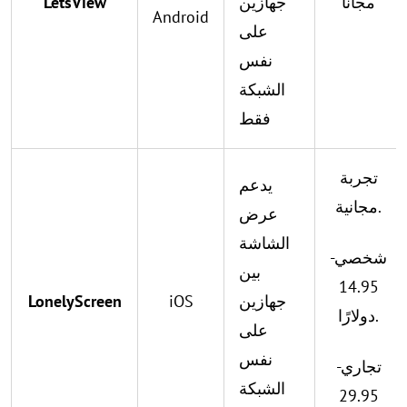
مجاناً
جهازين
LetsView
Android
على
نفس
الشبكة
فقط
تجربة
يدعم
مجانية.
عرض
الشاشة
شخصي-
بين
14.95
جهازين
iOS
LonelyScreen
دولارًا.
على
نفس
تجاري-
الشبكة
29.95