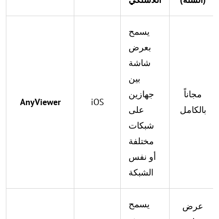
يسمح
بعرض
شاشة
بين
مجاناً
جهازين
AnyViewer
iOS
بالكامل
على
شبكات
مختلفة
أو نفس
الشبكة
يسمح
عرض