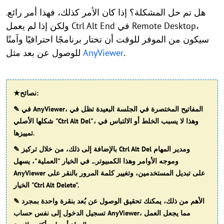
هل تم حل المشكلة؟ إذا كان الأمر كذلك، فهذا أمر رائع.
ولكن إذا لم يعمل Ctrl Alt End في Remote Desktop،
سيكون من الموفر للوقت أن تختار برنامجًا احترافيًا وآمنًا
.
AnyViewer
للوصول عن بعد مثل
★نصائح:
في AnyViewer، المفاتيح المختصرة في الجلسة البعيدة تظل في
✎
شكلها الأصلي "Ctrl Alt Del"، وهذا لا يسبب الخلط أو الالتباس في
تمييزها.
بالإضافة إلى ذلك، من خلال تركيز Ctrl Alt Del ومدير المهام
✎
وموجه الأوامر وهذا الكمبيوتر... في الخيار "العملية"، يسهل
AnyViewer على تبديل المستخدمين، وتغيير كلمة المرور بالنقر على
الخيار "Ctrl Alt Delete".
الأهم من ذلك، يمكنك تحقيق الوصول عن بُعد بنقرة واحدة بمجرد
✎
تسجيل الدخول إلى نفس حساب AnyViewer، مما يجعل العمل