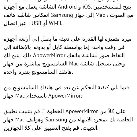
الشاشة يعمل مع أجهزة Android و iOS. يتيح للمستخدمين
انعكاس شاشة هاتف Samsung إلى جهاز Mac ، مع الصوت
، عبر اتصال USB أو Wi-Fi.
ميزة متميزة لها القدرة على تعبئة ما يصل إلى أربعة أجهزة
في وقت واحد، إما بواسطة كابل أو بدونه. بالإضافة إلى
ذلك، يتيح لك ApowerMirror التقاط صور لشاشة هاتفك
السامسونج مباشرة من جهاز Mac وحتى تسجيل شاشة
هاتفك السامسونج بنقرة واحدة.
فيما يلي كيفية التحكم عن بعد في هاتفك السامسونج من
جهاز Mac باستخدام ApowerMirror:
الخطوة 1. قم بتثبيت تطبيق ApowerMirror على كلاً من
جهاز Mac وهواتف Samsung الخاصة بك. بمجرد الانتهاء من
التثبيت، قم بفتح التطبيق على كلا الجهازين.