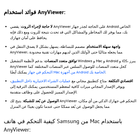
فوائد استخدام AnyViewer:
لا حاجة لإجراء الروت
: يقضي AnyViewer على الحاجة لجذر جهاز Android الخاص
بك، مما يوفر لك المخاطر والمشاكل التي قد تحدث نتيجة للروت ومع ذلك فإنه
يحافظ على أمان جهازك.
واجهة سهلة الاستخدام
: مصمم للبساطة، يسهل بشكل لا يصدق التنقل في
AnyViewer، مما يجعله مثاليًا حتى لأولئك الذين لديهم مهارات تقنية محدودة.
توافق متعدد المنصات
: بدعم لأنظمة التشغيل Windows و Mac و Android و iOS، يبرز
AnyViewer كحل متعدد المنصات للوصول السلس عبر المنصات المختلفة. كما
.
التحكم في جهاز Mac من أجهزة Android الخاصة بك
يمكنك أيضًا
اقتصادي التكلفة
: متاح كتطبيق مجاني مع
عمليات الشراء الاختيارية داخل التطبيق
،
ويوفر الإصدار المجاني ميزات كافية لمعظم المستخدمين. يمكنك الترقية إلى
الإصدار المميز للحصول على وظائف متقدمة.
الوصول عن بُعد للشبكة
: يتيح لك AnyViewer التحكم في جهازك الذكي من أي مكان،
مما يجعل الوصول عن بُعد ممكنًا حتى عندما تكون بعيدًا عن المنزل.
كيفية التحكم في هاتف Samsung من Mac باستخدام
AnyViewer: