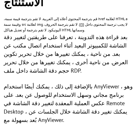
الاستنتاج
،قم بترجمة المحتوى أعلاه إلى العربية. لا تقم بترجمة قيمة سمة href لعلامة HTML a
وقيمة سمة src لعلامة img. لا يجب ترجمة المحتوى داخل {{}}. لا تقم بترجمة الحروف
اليونيكود. لا تقم بترجمة أو تعديل هياكل HTML وسماتها.
بعد قراءة هذه التدوينة ، تعرفنا على طريقتين لتغيير دقة
الشاشة للكمبيوتر البعيد أثناء استخدام اتصال مكتب عن
بعد. من ناحية ، يمكنك تغييرها من خلال تحرير تكوين
العرض. من ناحية أخرى ، يمكنك تغييرها من خلال تحرير
حجم دقة الشاشة داخل ملف RDP.
بالإضافة إلى ذلك ، يمكنك أيضًا استخدام AnyViewer ، وهو
برنامج مجاني وسهل الاستخدام للوصول عن بعد. على
عكس العملية المعقدة لتغيير دقة الشاشة في Remote
Desktop ، يمكنك تغيير دقة الشاشة خلال الجلسات عن
بُعد بسهولة مع AnyViewer.