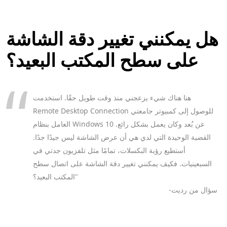
هل يمكنني تغيير دقة الشاشة
على سطح المكتب البعيد؟
هنا هناك شيء يزعجني منذ وقت طويل حقًا. استخدمت
Remote Desktop Connection للوصول إلى كمبيوتر جامعتي
العامل بنظام Windows 10 عن بُعد وكان يعمل بشكل رائع.
القضية الوحيدة التي لدي هي أن عرض الشاشة ليس جيدًا جدًا.
أستطيع رؤية البكسلات، تمامًا مثل تلفزيون جدتي في
السبعينيات. فكيف يمكنني تغيير دقة الشاشة على اتصال سطح
المكتب البعيد؟"
-سؤال من رديت