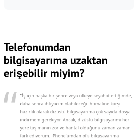
Telefonumdan
bilgisayarıma uzaktan
erişebilir miyim?
"İş için başka bir şehre veya ülkeye seyahat ettiğimde,
daha sonra ihtiyacım olabileceği ihtimaline karşı
hazırlık olarak dizüstü bilgisayarıma çok sayıda dosya
indirmem gerekiyor. Ancak, dizüstü bilgisayarımı her
yere taşımanın zor ve hantal olduğunu zaman zaman
fark ediyorum. iPhone'umdan ofis bilgisayarıma