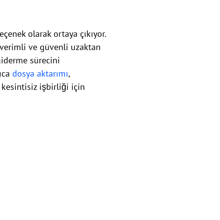
eçenek olarak ortaya çıkıyor.
k verimli ve güvenli uzaktan
giderme sürecini
rıca
dosya aktarımı
,
esintisiz işbirliği için