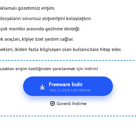
tıklamalı gözetimsiz erişim.
osyaların sorunsuz alışverişini kolaylaştırır.
 çok monitör arasında gezinme desteği.
k araçları, kişiye özel yardım sağlar.
kleri, ikiden fazla bilgisayarı olan kullanıcılara hitap eder.
 uzaktan erişim özelliğinden yararlanmak için indirin!
Freeware İndir
Win 11/10/8.1/8/7/Server
Güvenli İndirme