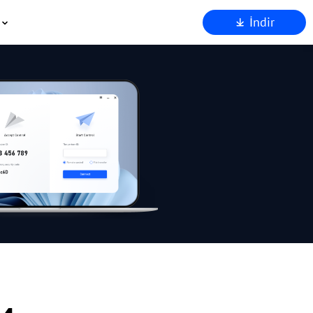
İndir
kkımızda
stek
Ortakları
venlik
den AnyViewer