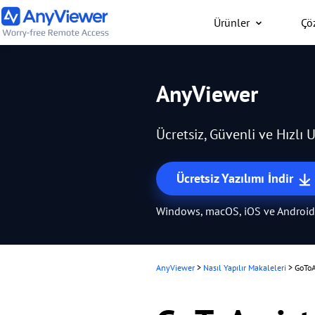
Ürünler
Çö
Bireysel
AnyViewer
İş dizüstü bilgisayarını
bilgisayarınıza PC/Mac/
Ücretsiz, Güvenli ve Hızlı
üzerinden her yerden üc
Ücretsiz Yazılımı İndir
Windows, macOS, iOS ve Android'd
AnyViewer
>
Nasıl Yapılır Makaleleri
>
GoToA