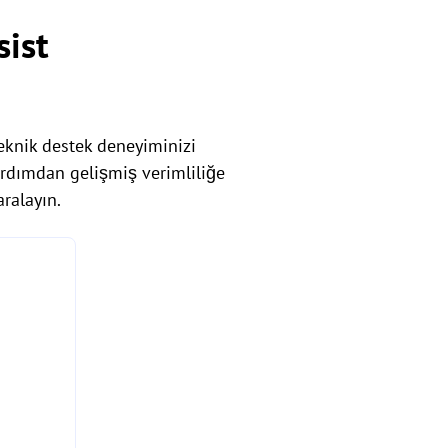
sist
teknik destek deneyiminizi
ardımdan gelişmiş verimliliğe
aralayın.