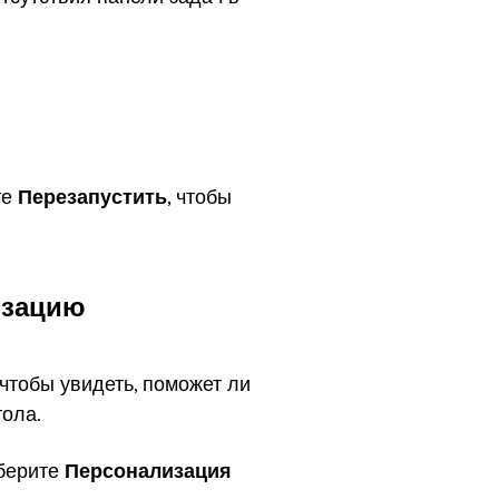
те
Перезапустить
, чтобы
изацию
чтобы увидеть, поможет ли
тола.
ыберите
Персонализация