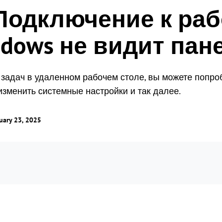
Подключение к ра
точки мира
Одновременный мониторинг нескольких
экранов.
Глобальное удаленное
ndows не видит пан
управление
Управление ролями и правами
Управляйте зарубежными серверами
Управление доступом пользователей с
без особых усилий
гибкими правами.
 задач в удаленном рабочем столе, вы можете попро
 изменить системные настройки и так далее.
uary 23, 2025