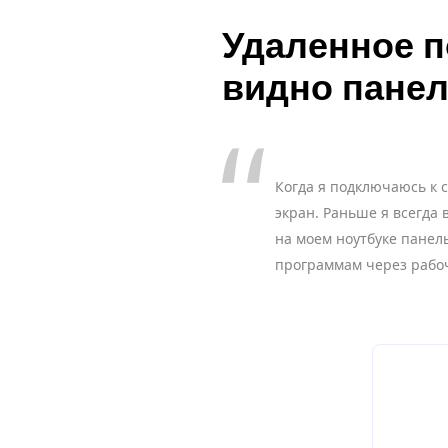
Удаленное п
видно панел
Когда я подключаюсь к 
экран. Раньше я всегда 
на моем ноутбуке панель
программам через рабоч