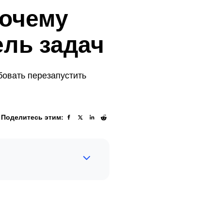
бочему
ель задач
бовать перезапустить
Поделитесь этим: