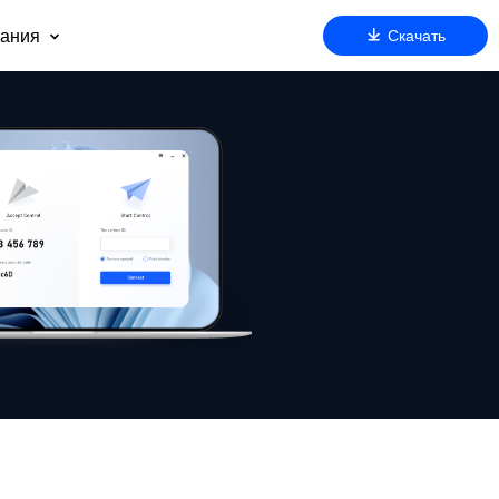
ания
Скачать
 нас
оддержка
артнерам
езопасность
очему AnyViewer
ду
м