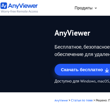
Продукты
Для част
AnyViewer
Бесплатный доступ 
рабочему ноутбуку и
Бесплатное, безопасное
компьютеру с ПК, Ma
телефона из любой 
обеспечение для удален
мира
Скачать бесплатно
Доступно для Windows, macOS, 
AnyViewer
>
Статьи по теме
>
Решено: П