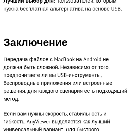
Лучший выбор для
: пользователей, которым
нужна бесплатная альтернатива на основе USB.
Заключение
Передача файлов с MacBook на Android не
должна быть сложной. Независимо от того,
предпочитаете ли вы USB-инструменты,
беспроводные приложения или встроенные
решения, для каждого сценария есть подходящий
метод.
Если вам нужны скорость, стабильность и
гибкость, AnyViewer выделяется как лучший
универсальный вариант. Для быстрого