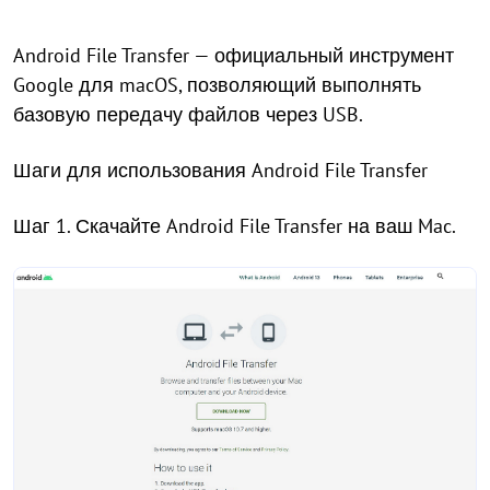
Android File Transfer — официальный инструмент
Google для macOS, позволяющий выполнять
базовую передачу файлов через USB.
Шаги для использования Android File Transfer
Шаг 1. Скачайте Android File Transfer на ваш Mac.