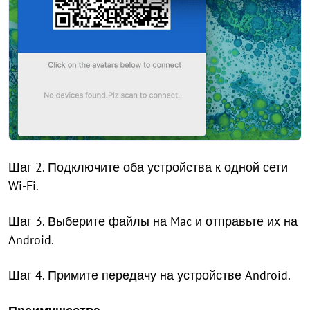
Шаг 2. Подключите оба устройства к одной сети
Wi-Fi.
Шаг 3. Выберите файлы на Mac и отправьте их на
Android.
Шаг 4. Примите передачу на устройстве Android.