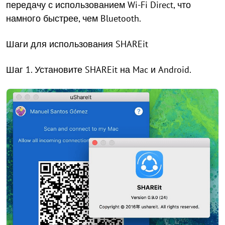
передачу с использованием Wi-Fi Direct, что
намного быстрее, чем Bluetooth.
Шаги для использования SHAREit
Шаг 1. Установите SHAREit на Mac и Android.