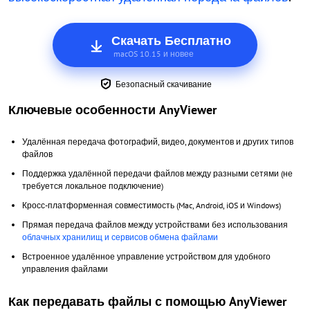
Скачать Бесплатно
macOS 10.15 и новее
Безопасный скачивание
Ключевые особенности AnyViewer
Удалённая передача фотографий, видео, документов и других типов
файлов
Поддержка удалённой передачи файлов между разными сетями (не
требуется локальное подключение)
Кросс-платформенная совместимость (Mac, Android, iOS и Windows)
Прямая передача файлов между устройствами без использования
облачных хранилищ и сервисов обмена файлами
Встроенное удалённое управление устройством для удобного
управления файлами
Как передавать файлы с помощью AnyViewer