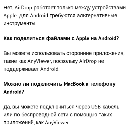
Нет, AirDrop работает только между устройствами
Apple. Для Android требуются альтернативные
инструменты.
Как поделиться файлами с Apple на Android?
Вы можете использовать сторонние приложения,
такие как AnyViewer, поскольку AirDrop не
поддерживает Android.
Можно ли подключить MacBook к телефону
Android?
Да, вы можете подключиться через USB-кабель
или по беспроводной сети с помощью таких
приложений, как AnyViewer.