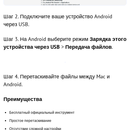
Шаг 2. Подключите ваше устройство Android
через USB.
Шаг 3. На Android выберите режим
Зарядка этого
устройства через USB
>
Передача файлов
.
Шаг 4. Перетаскивайте файлы между Mac и
Android.
Преимущества
Бесплатный официальный инструмент
Простое перетаскивание
Отсутствие сложной настройки