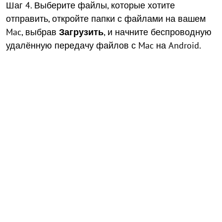
Шаг 4. Выберите файлы, которые хотите
отправить, откройте папки с файлами на вашем
Mac, выбрав
Загрузить
, и начните беспроводную
удалённую передачу файлов с Mac на Android.