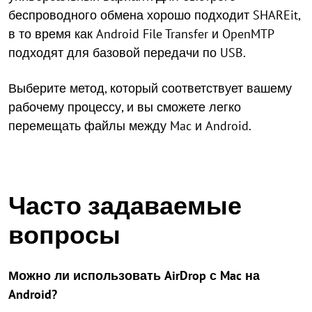
беспроводного обмена хорошо подходит SHAREit,
в то время как Android File Transfer и OpenMTP
подходят для базовой передачи по USB.
Выберите метод, который соответствует вашему
рабочему процессу, и вы сможете легко
перемещать файлы между Mac и Android.
Часто задаваемые
вопросы
Можно ли использовать AirDrop с Mac на
Android?