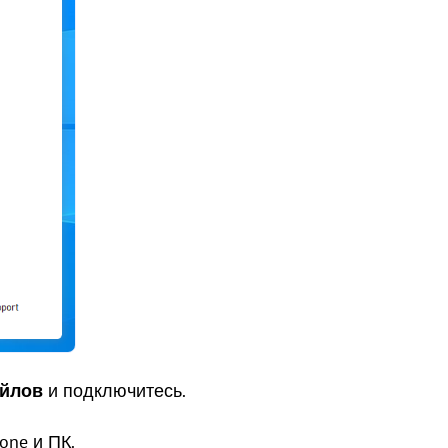
айлов
и подключитесь.
one и ПК.