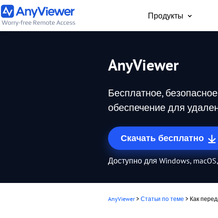
Продукты
Для част
AnyViewer
Бесплатный доступ 
рабочему ноутбуку и
Бесплатное, безопасное
компьютеру с ПК, Ma
телефона из любой 
обеспечение для удален
мира
Скачать бесплатно
Доступно для Windows, macOS, 
AnyViewer
>
Статьи по теме
>
Как перед