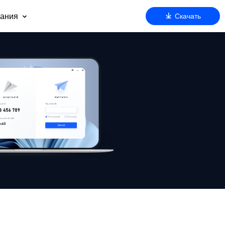
ания
Скачать
 нас
оддержка
артнерам
езопасность
очему AnyViewer
ду
м