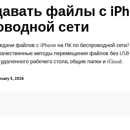
давать файлы с iPh
точки мира
Одновременный мониторинг нескольких
экранов.
Глобальное удаленное
оводной сети
управление
Управление ролями и правами
Управляйте зарубежными серверами
Управление доступом пользователей с
без особых усилий
гибкими правами.
едачи файлов с iPhone на ПК по беспроводной сети?
 качественные методы перемещения файлов без USB-
даленного рабочего стола, общие папки и iCloud.
ruary 5, 2026