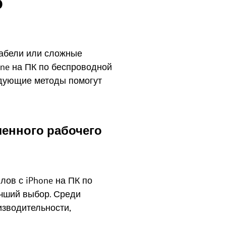
о
кабели или сложные
hone на ПК по беспроводной
едующие методы помогут
ленного рабочего
ов с iPhone на ПК по
чший выбор. Среди
изводительности,