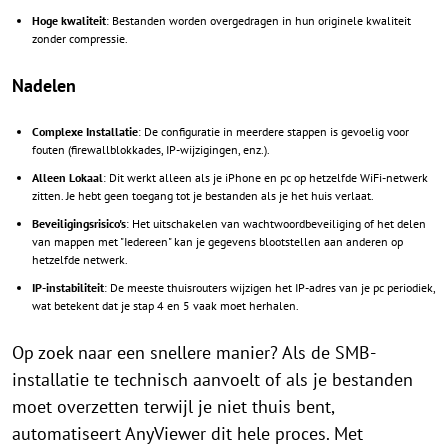
Hoge kwaliteit
: Bestanden worden overgedragen in hun originele kwaliteit
zonder compressie.
Nadelen
Complexe Installatie
: De configuratie in meerdere stappen is gevoelig voor
fouten (firewallblokkades, IP-wijzigingen, enz.).
Alleen Lokaal
: Dit werkt alleen als je iPhone en pc op hetzelfde WiFi-netwerk
zitten. Je hebt geen toegang tot je bestanden als je het huis verlaat.
Beveiligingsrisico's
: Het uitschakelen van wachtwoordbeveiliging of het delen
van mappen met "Iedereen" kan je gegevens blootstellen aan anderen op
hetzelfde netwerk.
IP-instabiliteit
: De meeste thuisrouters wijzigen het IP-adres van je pc periodiek,
wat betekent dat je stap 4 en 5 vaak moet herhalen.
Op zoek naar een snellere manier? Als de SMB-
installatie te technisch aanvoelt of als je bestanden
moet overzetten terwijl je niet thuis bent,
automatiseert AnyViewer dit hele proces. Met