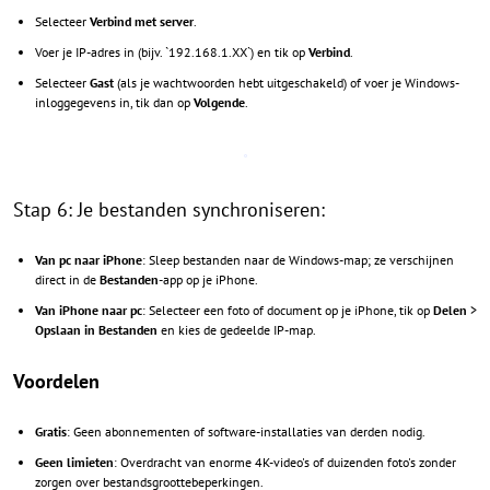
Selecteer
Verbind met server
.
Voer je IP-adres in (bijv. `192.168.1.XX`) en tik op
Verbind
.
Selecteer
Gast
(als je wachtwoorden hebt uitgeschakeld) of voer je Windows-
inloggegevens in, tik dan op
Volgende
.
Stap 6: Je bestanden synchroniseren:
Van pc naar iPhone
: Sleep bestanden naar de Windows-map; ze verschijnen
direct in de
Bestanden
-app op je iPhone.
Van iPhone naar pc
: Selecteer een foto of document op je iPhone, tik op
Delen
>
Opslaan in Bestanden
en kies de gedeelde IP-map.
Voordelen
Gratis
: Geen abonnementen of software-installaties van derden nodig.
Geen limieten
: Overdracht van enorme 4K-video's of duizenden foto's zonder
zorgen over bestandsgroottebeperkingen.