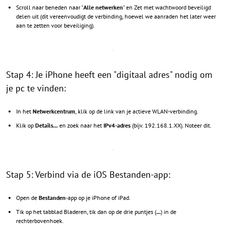
Scroll naar beneden naar "
Alle netwerken
" en Zet met wachtwoord beveiligd
delen uit (dit vereenvoudigt de verbinding, hoewel we aanraden het later weer
aan te zetten voor beveiliging).
Stap 4: Je iPhone heeft een "digitaal adres" nodig om
je pc te vinden:
In het
Netwerkcentrum
, klik op de link van je actieve WLAN-verbinding.
Klik op
Details...
en zoek naar het
IPv4-adres
(bijv. 192.168.1.XX). Noteer dit.
Stap 5: Verbind via de iOS Bestanden-app:
Open de
Bestanden
-app op je iPhone of iPad.
Tik op het tabblad Bladeren, tik dan op de drie puntjes (
...
) in de
rechterbovenhoek.