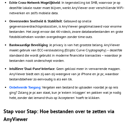
Echte Cross-Netwerk Mogelijkheid
: In tegenstelling tot SMB, waarvoor je op
dezelfde lokale router moet blijven, werkt AnyViewer over verschillende WiFi-
netwerken en zelfs mobiele data.
Onversneden Snelheid & Stabiliteit
: Gebouwd op snelle
gegevensoverdrachtsprotocollen, is AnyViewer geoptimaliseerd voor enorme
bestanden. Het zorgt ervoor dat 4K-video's, zware databasebestanden en grote
fotobibliotheken worden overgedragen zonder time-outs.
Bankwaardige Beveiliging
: Je privacy is van het grootste belang. AnyViewer
maakt gebruik van ECC-versleuteling (Elliptic Curve Cryptography) – dezelfde
standaard die wordt gebruikt in moderne financiële transacties – waardoor je
bestanden nooit onderschept worden.
Intuïtieve 'Dual-Pane'-Interface
: Geen geklooi meer in verwarrende mappen.
AnyViewer biedt een zij-aan-zij-weergave van je iPhone en je pc, waardoor
bestandsbeheer zo eenvoudig is als een tik.
Onbeheerde Toegang
: Vergeten een bestand te uploaden voordat je op reis
ging? Zolang je pc aan staat, kun je 'extern inloggen' en pakken wat je nodig
hebt, zonder dat iemand thuis op 'Accepteren' hoeft te klikken.
Stap voor Stap: Hoe bestanden over te zetten via
AnyViewer