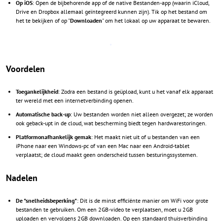
Op iOS
: Open de bijbehorende app of de native Bestanden-app (waarin iCloud,
Drive en Dropbox allemaal geïntegreerd kunnen zijn). Tik op het bestand om
het te bekijken of op "
Downloaden
" om het lokaal op uw apparaat te bewaren.
Voordelen
Toegankelijkheid
: Zodra een bestand is geüpload, kunt u het vanaf elk apparaat
ter wereld met een internetverbinding openen.
Automatische back-up
: Uw bestanden worden niet alleen overgezet; ze worden
ook geback-upt in de cloud, wat bescherming biedt tegen hardwarestoringen.
Platformonafhankelijk gemak
: Het maakt niet uit of u bestanden van een
iPhone naar een Windows-pc of van een Mac naar een Android-tablet
verplaatst; de cloud maakt geen onderscheid tussen besturingssystemen.
Nadelen
De "snelheidsbeperking"
: Dit is de minst efficiënte manier om WiFi voor grote
bestanden te gebruiken. Om een 2GB-video te verplaatsen, moet u 2GB
uploaden en vervolgens 2GB downloaden. Op een standaard thuisverbinding