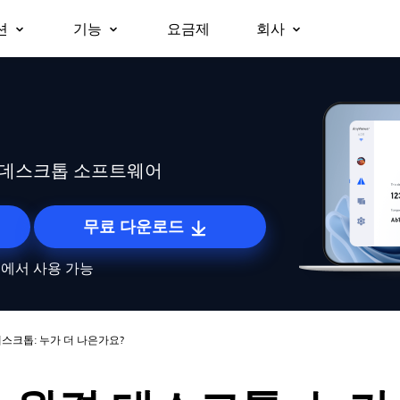
션
기능
요금제
회사
회사 소개
원격 데스크톱
무인 원격 액세스
비즈니스용
지원
플랫폼
즉시 원격 데스크톱에 접속
승인 없이 원격 장치에 접속.
파트너
Windows용
보안
대폰으로 업무용 노
팀, 조직 및 기업을 위한 올인원 보
macOS용
원격 액세스
화면 미러링
왜 AnyViewer인가
무료로 원격 접속
안 원격 근무 및 원격 지원 솔루션
iOS용
어디서나 내 컴퓨터에 접속
장치 간 화면을 무선으로 미러링.
격 데스크톱 소프트웨어
Android용
원격 지원
파일 전송
원격으로 고객 IT 지원 제공
장치 간 파일을 빠르게 이동.
무료 다운로드
원격 근무
프라이버시 모드
roid에서 사용 가능
사무실처럼 원격으로 업무 수행
검은 화면으로 보이지 않는 원격 접속.
원격 게이밍
스크린 월
어디서나 게임에 접속
여러 화면을 동시에 모니터링.
격 데스크톱: 누가 더 나은가요?
글로벌 원격 제어
역할 권한 관리
해외 서버를 손쉽게 제어
유연한 권한으로 사용자 액세스 관리.