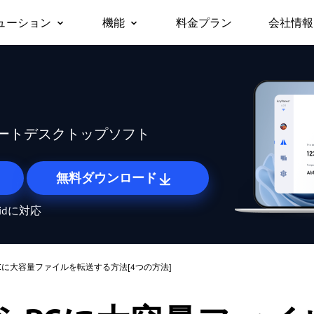
ューション
機能
料金プラン
会社情報
会社
リモートデスクトップ
無人リモートアクセス
ビジネス向け
サポ
対応デバイス
リモートデスクトップに即時アクセス
許可なしでリモートデバイスにアクセス
パー
Windows版
セキ
/スマホから仕
チームや企業でのテレワークや
macOS版
リモートアクセス
画面ミラーリング
Any
に無料でアク
ITサポートを、安全かつ一括で
iOS版
どこからでも自分のPCに接続
デバイス間でワイヤレスに画面を共有
ートデスクトップソフト
管理
Android版
リモートサポート
ファイル転送
遠隔でお客様のITトラブルを解決
デバイス間でファイルを高速転送
無料ダウンロード
リモートワーク
プライバシーモード
oidに対応
オフィスと同じようにリモートで働く
画面を黒くしてリモート操作を隠す
リモートゲーム
画面の壁
どこからでもゲームをプレイ
たくさんの画面を一度にまとめて管理
からPCに大容量ファイルを転送する方法[4つの方法]
海外リモート操作
ロール権限管理
海外にあるサーバーもスムーズに操作
柔軟な権限設定でユーザー管理を効率化