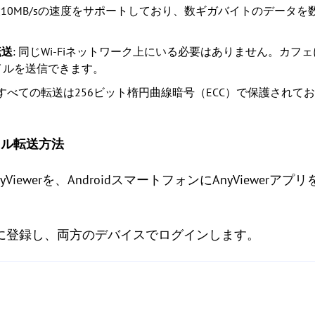
erは最大10MB/sの速度をサポートしており、数ギガバイトのデー
転送
: 同じWi-Fiネットワーク上にいる必要はありません。カ
イルを送信できます。
: すべての転送は256ビット楕円曲線暗号（ECC）で保護され
ァイル転送方法
にAnyViewerを、AndroidスマートフォンにAnyView
トに登録し、両方のデバイスでログインします。