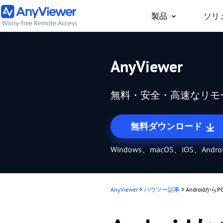
製品
ソリ
個人向け
AnyViewer
どこからでもPC/Mac
事用PCやゲーム用PC
無料・安全・高速なリモ
セス
無料ダウンロード
Windows、macOS、iOS、Andr
AnyViewer
>
ハウツー記事
>
Android