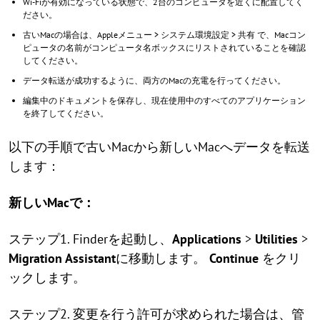
Wi-Fiが有効になっている状態で、2台のコンピュータを近くに配置してく
ださい。
古いMacの場合は、Appleメニュー > システム環境設定 > 共有 で、Macコン
ピュータの名前がコンピュータ名ボックスにリストされていることを確認
してください。
データ転送が成功するように、両方のMacの充電を行ってください。
編集中のドキュメントを保存し、現在使用中のすべてのアプリケーション
を終了してください。
以下の手順で古いMacから新しいMacへデータを転送
します：
新しいMacで：
ステップ1. Finderを起動し、
Applications
>
Utilities
>
Migration Assistant
に移動します。
Continue
をクリ
ックします。
ステップ2. 変更を行う許可が求められた場合は、管