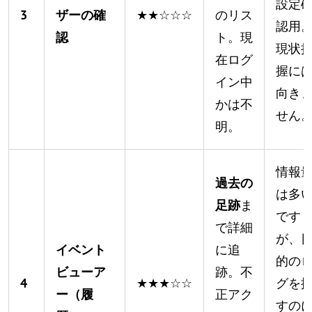
設定
3
ザーの確
★★☆☆☆
のリス
認用
認
ト。現
現状
在ログ
握に
イン中
向き
かは不
せん
明。
情報
過去の
は多
足跡
ま
です
で詳細
が、
イベント
に追
的の
ビューア
跡。不
4
★★★☆☆
グを
ー（履
正アク
すの