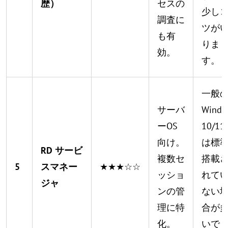
歴）
セスの
少し
調査に
ツが
も有
りま
効。
す。
一般
サーバ
Windo
ーOS
10/1
向け。
は標
RD サービ
複数セ
搭載
5
スマネー
★★★☆☆
ッショ
れて
ジャ
ンの管
ない
理に特
合が
化。
いで