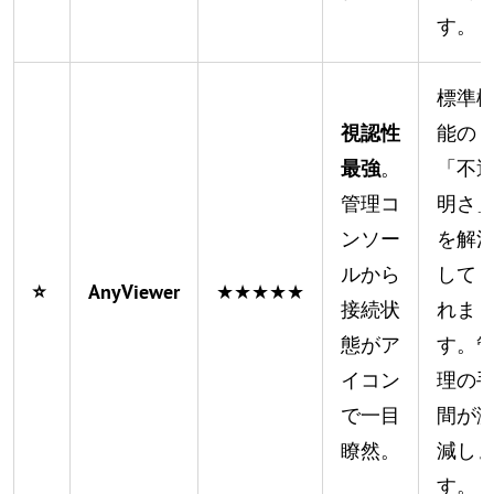
す。
標準
視認性
能の
最強
。
「不
管理コ
明さ
ンソー
を解
ルから
して
⭐
AnyViewer
★★★★★
接続状
れま
態がア
す。
イコン
理の
で一目
間が
瞭然。
減し
す。