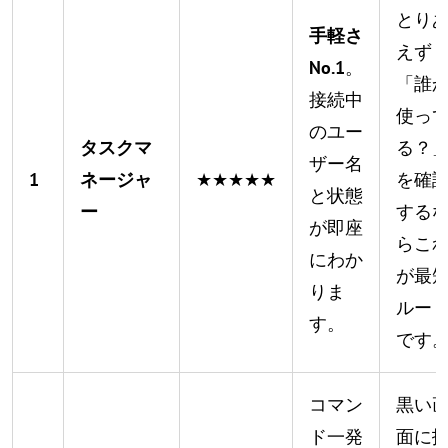
とり
手軽さ
えず
No.1
。
「誰
接続中
使っ
のユー
タスクマ
る？
ザー名
1
ネージャ
★★★★★
を確
と状態
ー
する
が即座
らこ
にわか
が最
りま
ルー
す。
です
コマン
黒い
ド一発
面に