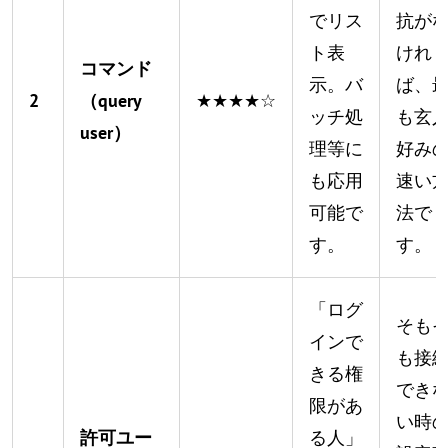
でリス
抗が
ト表
けれ
コマンド
示。バ
ば、
2
（query
★★★★☆
ッチ処
も玄
user）
理等に
好み
も応用
速い
可能で
法で
す。
す。
「ログ
そも
インで
も接
きる権
でき
限があ
い時
許可ユー
る人」