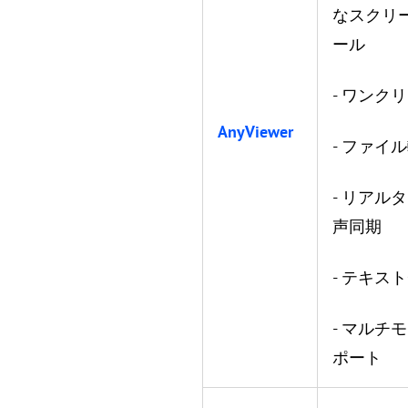
なスクリ
ール
- ワンク
AnyViewer
- ファイ
- リアル
声同期
- テキス
- マルチ
ポート