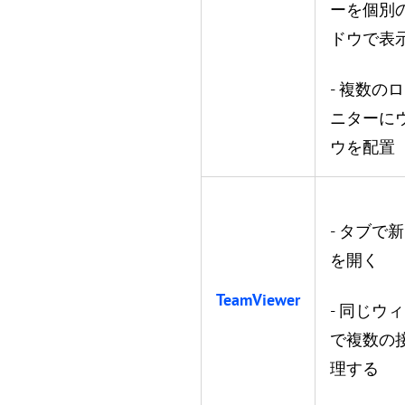
ーを個別
ドウで表
- 複数の
ニターに
ウを配置
- タブで
を開く
TeamViewer
- 同じウ
で複数の
理する