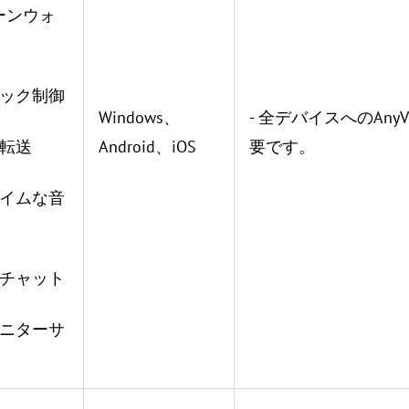
ーンウォ
リック制御
Windows、
- 全デバイスへのAny
ル転送
Android、iOS
要です。
タイムな音
トチャット
モニターサ