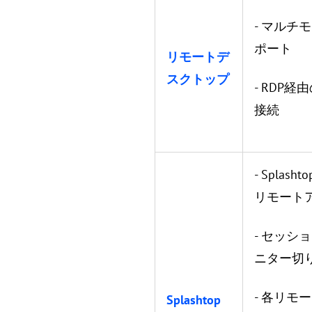
- マルチ
ポート
リモートデ
スクトップ
- RDP経
接続
- Splash
リモート
- セッシ
ニター切
- 各リモ
Splashtop