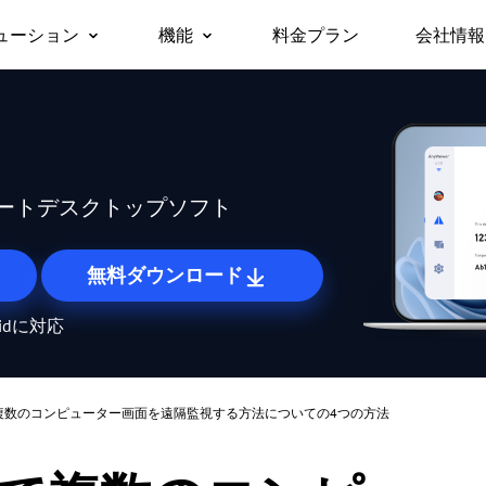
ューション
機能
料金プラン
会社情報
会社
リモートデスクトップ
無人リモートアクセス
ビジネス向け
サポ
対応デバイス
リモートデスクトップに即時アクセス
許可なしでリモートデバイスにアクセス
パー
Windows版
セキ
/スマホから仕
チームや企業でのテレワークや
macOS版
リモートアクセス
画面ミラーリング
Any
に無料でアク
ITサポートを、安全かつ一括で
iOS版
どこからでも自分のPCに接続
デバイス間でワイヤレスに画面を共有
ートデスクトップソフト
管理
Android版
リモートサポート
ファイル転送
遠隔でお客様のITトラブルを解決
デバイス間でファイルを高速転送
無料ダウンロード
リモートワーク
プライバシーモード
oidに対応
オフィスと同じようにリモートで働く
画面を黒くしてリモート操作を隠す
リモートゲーム
画面の壁
どこからでもゲームをプレイ
たくさんの画面を一度にまとめて管理
複数のコンピューター画面を遠隔監視する方法についての4つの方法
海外リモート操作
ロール権限管理
海外にあるサーバーもスムーズに操作
柔軟な権限設定でユーザー管理を効率化