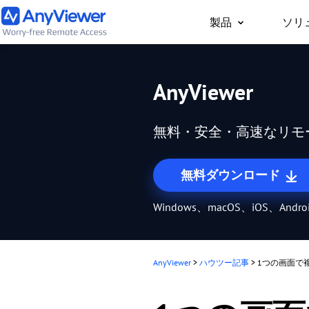
製品
ソリ
個人向け
AnyViewer
どこからでもPC/Mac
事用PCやゲーム用PC
無料・安全・高速なリモ
セス
無料ダウンロード
Windows、macOS、iOS、Andr
AnyViewer
>
ハウツー記事
>
1つの画面で