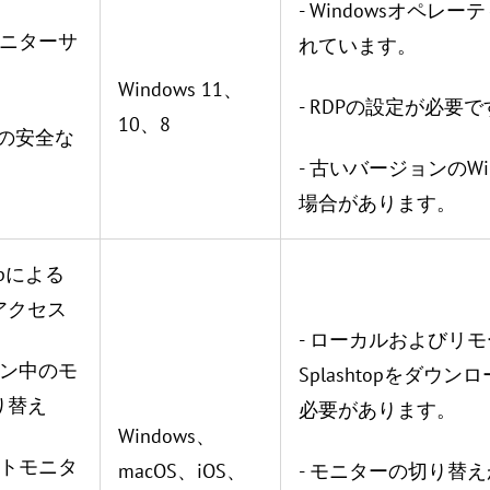
- Windowsオペ
モニターサ
れています。
Windows 11、
- RDPの設定が必要
10、8
由の安全な
- 古いバージョンのW
場合があります。
topによる
アクセス
- ローカルおよびリ
ョン中のモ
Splashtopをダ
り替え
必要があります。
Windows、
ートモニタ
macOS、iOS、
- モニターの切り替