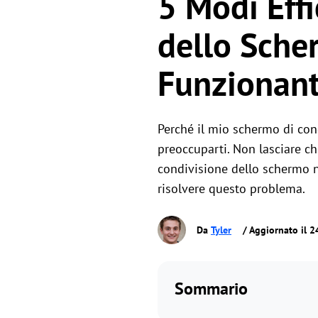
5 Modi Effi
dello Sche
Funzionan
Perché il mio schermo di con
preoccuparti. Non lasciare ch
condivisione dello schermo n
risolvere questo problema.
Da
Tyler
/ Aggiornato il 2
Sommario