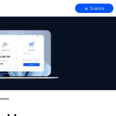
Scarica
mo
to
za
AnyViewer
ionante