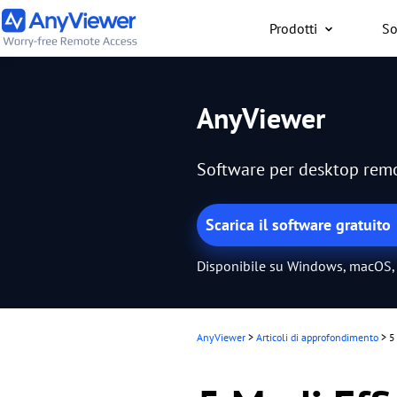
Prodotti
So
Privati
AnyViewer
Accedi gratuitamente al
lavoro o gaming da
Software per desktop remot
PC/Mac/smartphone, ov
trovi
Scarica il software gratuito
Disponibile su Windows, macOS, 
AnyViewer
>
Articoli di approfondimento
>
5