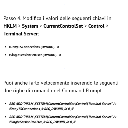
Passo 4. Modifica i valori delle seguenti chiavi in
HKLM
>
System
>
CurrentControlSet
>
Control
>
Terminal Server
:
fDenyTSConnections (DWORD) - 0
fSingleSessionPerUser (DWORD) - 0
Puoi anche farlo velocemente inserendo le seguenti
due righe di comando nel Command Prompt:
REG ADD “HKLM\SYSTEM\CurrentControlSet\Control\Terminal Server” /v
fDenyTSConnections /t REG_DWORD /d 0 /f
REG ADD “HKLM\SYSTEM\CurrentControlSet\Control\Terminal Server” /v
fSingleSessionPerUser /t REG_DWORD /d 0 /f