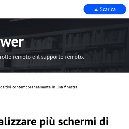
Scarica
mo
to
ewer
za
wer
ntrollo remoto e il supporto remoto.
positivi contemporaneamente in una finestra
lizzare più schermi di