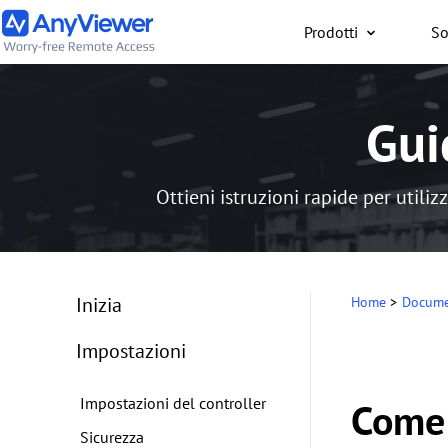
Prodotti
So
Privati
Gui
Accedi gratuitamente al
lavoro o gaming da
PC/Mac/smartphone, ov
Ottieni istruzioni rapide per utili
trovi
Inizia
Home
>
Documen
Impostazioni
Impostazioni del controller
Come 
Sicurezza