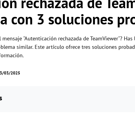
ión rechazada de Tea
Gestión de permisos por roles
Gestiona el acceso de los usuarios con permis
Control remoto global
a con 3 soluciones pr
flexibles.
Controla servidores en el extranjero sin
esfuerzo
 mensaje "Autenticación rechazada de TeamViewer"? Has ll
lema similar. Este artículo ofrece tres soluciones proba
formación.
03/03/2025
s