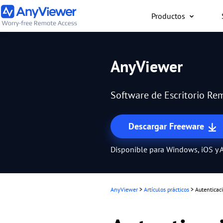
Productos
Individual
AnyViewer
Accede al ordenador port
al ordenador para juego
Software de Escritorio Rem
Mac o un teléfono desde
forma gratuita
Descargar Freeware
Disponible para Windows, iOS y 
AnyViewer
>
Artículos prácticos
>
Autenticac