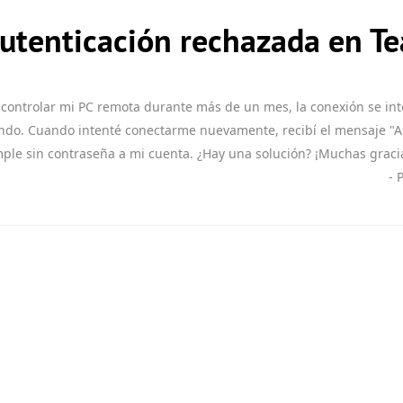
Autenticación rechazada en 
 controlar mi PC remota durante más de un mes, la conexión se i
zando. Cuando intenté conectarme nuevamente, recibí el mensaje "A
ple sin contraseña a mi cuenta. ¿Hay una solución? ¡Muchas graci
- 