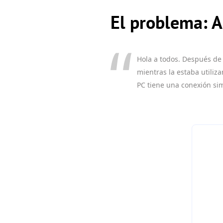
El problema: 
Hola a todos. Después de
mientras la estaba utili
PC tiene una conexión sim