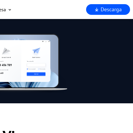
Descarga
esa
uiénes somos
oporta
ocios
eguridad
Por qué AnyViewer?
.