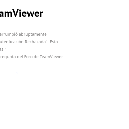
TeamViewer
nterrumpió abruptamente
utenticación Rechazada". Esta
as!"
Pregunta del Foro de TeamViewer