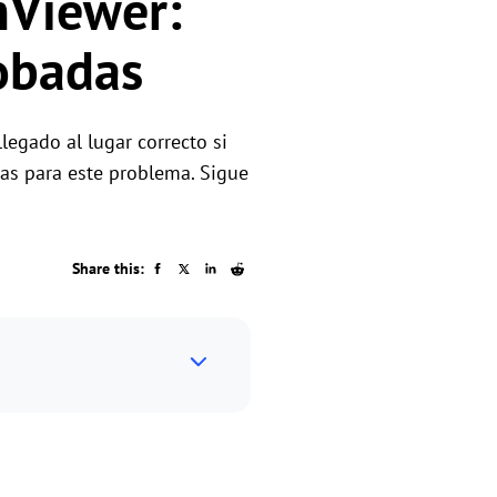
mViewer:
os
obadas
egado al lugar correcto si
das para este problema. Sigue
Share this: