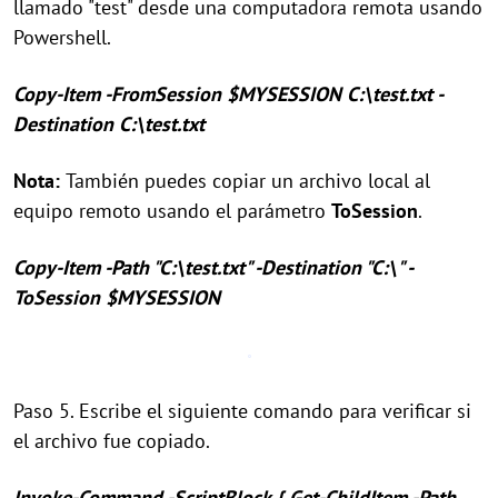
llamado "test" desde una computadora remota usando
Powershell.
Copy-Item -FromSession $MYSESSION C:\test.txt -
Destination C:\test.txt
Nota:
También puedes copiar un archivo local al
equipo remoto usando el parámetro
ToSession
.
Copy-Item -Path "C:\test.txt" -Destination "C:\" -
ToSession $MYSESSION
Paso 5. Escribe el siguiente comando para verificar si
el archivo fue copiado.
Invoke-Command -ScriptBlock { Get-ChildItem -Path