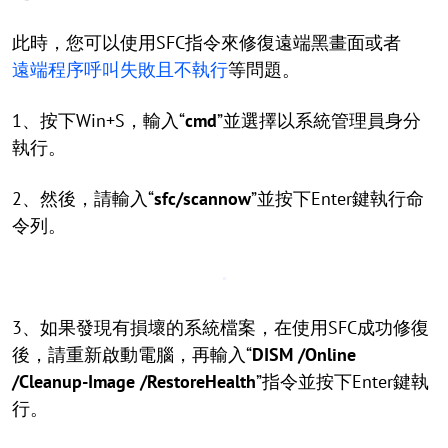
此時，您可以使用SFC指令來修復遠端黑畫面或者
遠端程序呼叫失敗且不執行
等問題。
1、按下Win+S，輸入“
cmd
”並選擇以系統管理員身分
執行。
2、然後，請輸入“
sfc/scannow
”並按下Enter鍵執行命
令列。
3、如果發現有損壞的系統檔案，在使用SFC成功修復
後，請重新啟動電腦，再輸入“
DISM /Online
/Cleanup-Image /RestoreHealth
”指令並按下Enter鍵執
行。