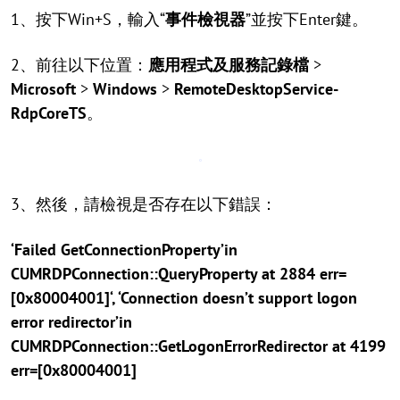
1、按下Win+S，輸入“
事件檢視器
”並按下Enter鍵。
2、前往以下位置：
應用程式及服務記錄檔
>
Microsoft
>
Windows
>
RemoteDesktopService-
RdpCoreTS
。
3、然後，請檢視是否存在以下錯誤：
‘Failed GetConnectionProperty’in
CUMRDPConnection::QueryProperty at 2884 err=
[0x80004001]‘, ‘Connection doesn’t support logon
error redirector’in
CUMRDPConnection::GetLogonErrorRedirector at 4199
err=[0x80004001]