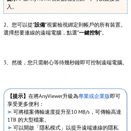
入。
2、您可以從“
設備
”視窗檢視綁定到帳戶的所有裝置。
選擇想要連線的遠端電腦，點選“
一鍵控制
”。
3、然後，您只需耐心等待幾秒鐘即可控制遠端電腦。
【提示】
在將AnyViewer升級為
專業或企業版
即可
享受更多便利：
➢
可將檔案傳輸速度提升至10 MB/s，可傳輸高達
1TB 的大型檔案。
➢
可以開啟「隱私模式」以提升遠端連線的隱私