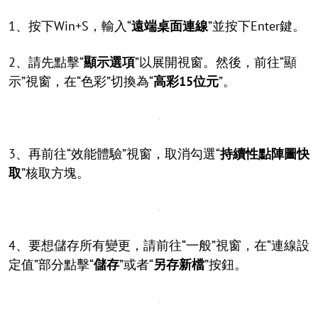
1、按下Win+S，輸入“
遠端桌面連線
”並按下Enter鍵。
2、請先點擊“
顯示選項
”以展開視窗。然後，前往“顯
示”視窗，在“色彩”切換為“
高彩15位元
”。
3、再前往“效能體驗”視窗，取消勾選“
持續性點陣圖快
取
”核取方塊。
4、要想儲存所有變更，請前往“一般”視窗，在“連線設
定值”部分點擊“
儲存
”或者“
另存新檔
”按鈕。