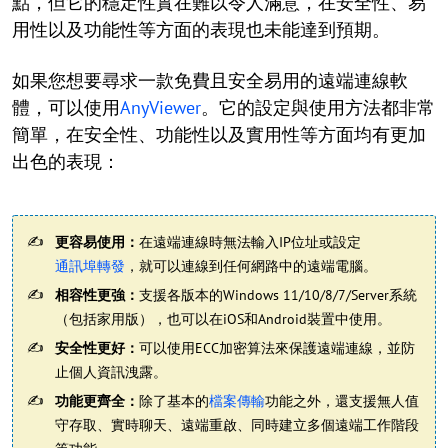
點，但它的穩定性實在難以令人滿意，在安全性、易
用性以及功能性等方面的表現也未能達到預期。
如果您想要尋求一款免費且安全易用的遠端連線軟
體，可以使用
AnyViewer
。它的設定與使用方法都非常
簡單，在安全性、功能性以及實用性等方面均有更加
出色的表現：
更容易使用：
在遠端連線時無法輸入IP位址或設定
通訊埠轉發
，就可以連線到任何網路中的遠端電腦。
相容性更強：
支援各版本的Windows 11/10/8/7/Server系統
（包括家用版），也可以在iOS和Android裝置中使用。
安全性更好：
可以使用ECC加密算法來保護遠端連線，並防
止個人資訊洩露。
功能更齊全：
除了基本的
檔案傳輸
功能之外，還支援無人值
守存取、實時聊天、遠端重啟、同時建立多個遠端工作階段