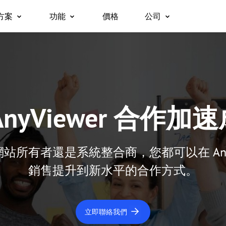
方案
功能
價格
公司
關於我們
遠端桌面
無人值守遠端存取
企業版
支援
平台
立即存取遠端桌面
無需權限即可存取遠端裝置。
合作夥伴
用於 Windows
安全性
c/手機免費存取
為團隊、組織與企業打造的一體化安
用於 macOS
遠端存取
螢幕鏡像
為什麼選擇 AnyViewe
。
全遠距工作及支援方案。
用於 iOS
隨時隨地存取您的電腦
跨裝置無線螢幕鏡像。
用於 Android
AnyViewer 合作加
遠端支援
檔案傳輸
為客戶提供遠端技術支援
在裝置之間快速移動檔案。
遠端工作
隱私模式
所有者還是系統整合商，您都可以在 AnyV
沉浸式遠端辦公
在隱形遠端存取時將畫面變為黑屏。
銷售提升到新水平的合作方式。
遠端遊戲
螢幕墻
隨時隨地暢玩遊戲
同時監控多個螢幕。
全球遠端控制
角色權限管理
立即聯絡我們
輕鬆控制海外伺服器
使用彈性權限管理使用者存取。