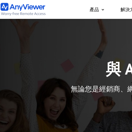
產品
解決
個人版
隨時隨地透過 PC/Ma
工作用筆電與遊戲電腦
與 
無論您是經銷商、網站