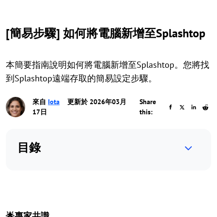
[簡易步驟] 如何將電腦新增至Splashtop
本簡要指南說明如何將電腦新增至Splashtop。您將找
到Splashtop遠端存取的簡易設定步驟。
來自
Iota
更新於 2026年03月
Share
17日
this:
目錄
🌟專家共識